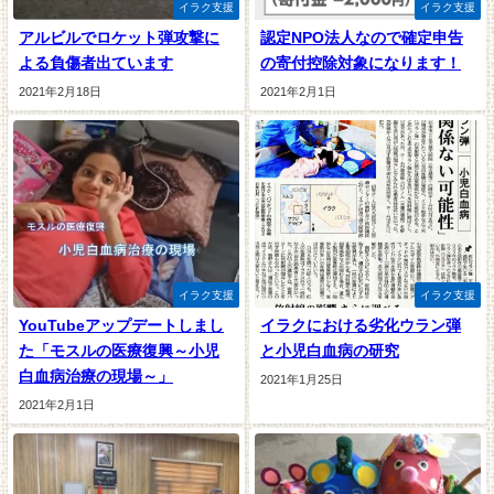
イラク支援
イラク支援
アルビルでロケット弾攻撃に
認定NPO法人なので確定申告
よる負傷者出ています
の寄付控除対象になります！
2021年2月18日
2021年2月1日
イラク支援
イラク支援
YouTubeアップデートしまし
イラクにおける劣化ウラン弾
た「モスルの医療復興～小児
と小児白血病の研究
白血病治療の現場～」
2021年1月25日
2021年2月1日