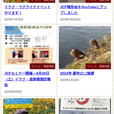
イラク・ウクライナイベント
JCF報告会をYouTubeにアッ
やります！
プしました
2024年7月16日
2023年10月16日
イベント・最新情報
イベント・最新情報
JCFセミナー開催～9月30日
2023年 新年のご挨拶
（土）イラク・放射能測定報
2023年1月10日
告
2023年9月5日