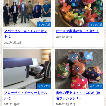
イラク支援
イラク支援
２パーセントを１０パーセン
ピースク家族がやってきた！
トに
2021年1月7日
2021年1月12日
イラク支援
イラク支援
フローサイトメーターをモス
来年の干支は・・・COW（改
ルに
名ウッシッシ！）
2021年1月6日
2020年12月15日