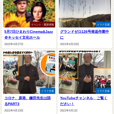
イベント・最新情報
イラク支援
5月7日ひまわりCinema&Jazz
グランドゼロ126号発送作業中
＠キッセイ文化ホール
に
2022年4月27日
2021年4月23日
イラク支援
イラク支援
コロナ、原発、鎌田先生は語
YouTubeチャンネル ご覧く
るPART3
ださい！
2021年4月13日
2021年4月1日