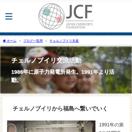
ホーム
ブログ一覧用
チェルノブイリ支援
チェルノブイリ交流活動
1986年に原子力発電所発生。1991年より活
動。
チェルノブイリから福島へ繋いでいく
1991年の第