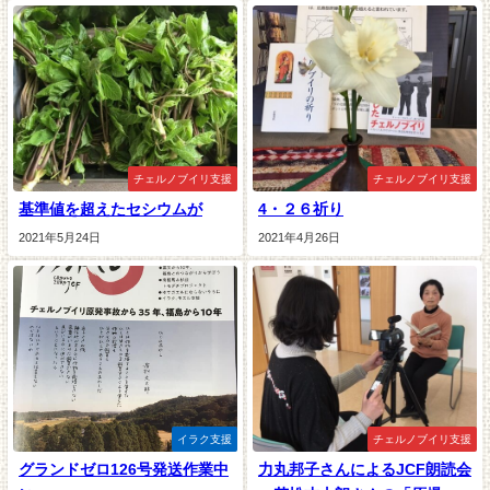
チェルノブイリ支援
チェルノブイリ支援
基準値を超えたセシウムが
4・２６祈り
2021年5月24日
2021年4月26日
イラク支援
チェルノブイリ支援
グランドゼロ126号発送作業中
力丸邦子さんによるJCF朗読会