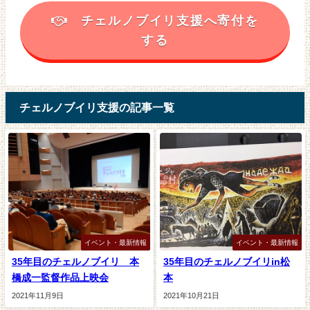
チェルノブイリ支援へ寄付を
する
チェルノブイリ支援の記事一覧
イベント・最新情報
イベント・最新情報
35年目のチェルノブイリ 本
35年目のチェルノブイリin松
橋成一監督作品上映会
本
2021年11月9日
2021年10月21日