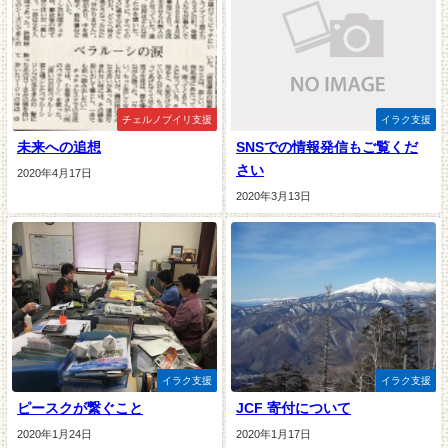
チェルノブイリ支援
イラク支援
未来への追想
SNSでの情報発信もご覧くだ
さい
2020年4月17日
2020年3月13日
イラク支援
イラク支援
ピースクが繋ぐこと
JCF 寄付について
2020年1月24日
2020年1月17日