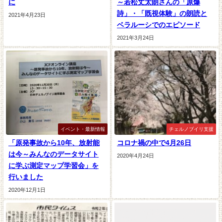
に
～若松丈太朗さんの「原爆
詩」・「既視体験」の朗読と
2021年4月23日
ベラルーシでのエピソード
2021年3月24日
イベント・最新情報
チェルノブイリ支援
「原発事故から10年、放射能
コロナ禍の中で4月26日
は今～みんなのデータサイト
2020年4月24日
に学ぶ測定マップ学習会」を
行いました
2020年12月1日