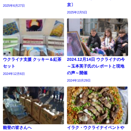
京〕
2025年6月27日
2025年2月5日
ウクライナ支援 クッキー＆紅茶
2024.12月14日 ウクライナの今
セット
～玉本英子氏のレポートと現地
の声～開催
2024年12月6日
2024年10月29日
能登の皆さんへ
イラク・ウクライナイベントや