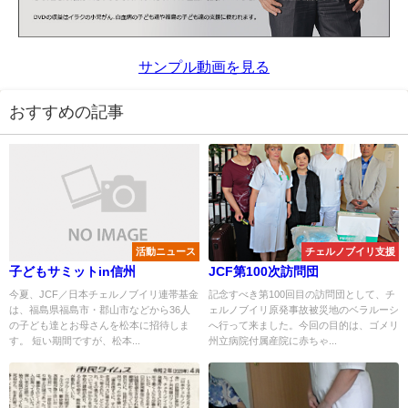
サンプル動画を見る
おすすめの記事
活動ニュース
チェルノブイリ支援
子どもサミットin信州
JCF第100次訪問団
今夏、JCF／日本チェルノブイリ連帯基金
記念すべき第100回目の訪問団として、チ
は、福島県福島市・郡山市などから36人
ェルノブイリ原発事故被災地のベラルーシ
の子ども達とお母さんを松本に招待しま
へ行って来ました。今回の目的は、ゴメリ
す。 短い期間ですが、松本...
州立病院付属産院に赤ちゃ...