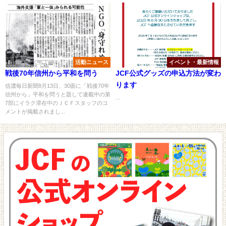
活動ニュース
イベント・最新情報
戦後70年信州から平和を問う
JCF公式グッズの申込方法が変わ
ります
信濃毎日新聞8月13日、30面に「戦後70年
信州から」平和を問うと題して連載中の第
...
7部にイラク滞在中のＪＣＦスタッフのコ
メントが掲載されまし...