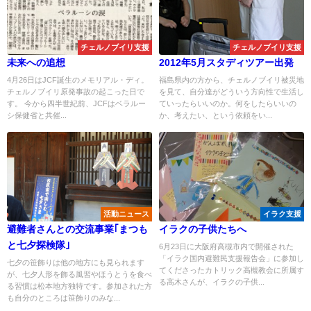
チェルノブイリ支援
チェルノブイリ支援
未来への追想
2012年5月スタディツアー出発
4月26日はJCF誕生のメモリアル・ディ。
福島県内の方から、チェルノブイリ被災地
チェルノブイリ原発事故の起こった日で
を見て、自分達がどういう方向性で生活し
す。 今から四半世紀前、JCFはベラルー
ていったらいいのか。何をしたらいいの
シ保健省と共催...
か、考えたい、という依頼をい...
活動ニュース
イラク支援
避難者さんとの交流事業｢まつも
イラクの子供たちへ
と七夕探検隊｣
6月23日に大阪府高槻市内で開催された
「イラク国内避難民支援報告会」に参加し
七夕の笹飾りは他の地方にも見られます
てくださったカトリック高槻教会に所属す
が、七夕人形を飾る風習やほうとうを食べ
る高木さんが、イラクの子供...
る習慣は松本地方独特です。参加された方
も自分のところは笹飾りのみな...