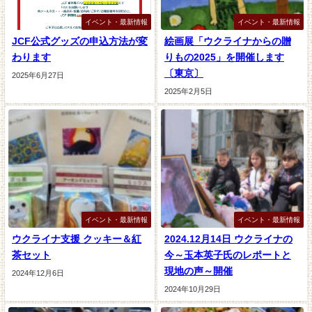
イベント・最新情報
イベント・最新情報
JCF公式グッズの申込方法が変
絵画展「ウクライナからの贈
わります
りもの2025」を開催します
〔東京〕
2025年6月27日
2025年2月5日
イベント・最新情報
イベント・最新情報
ウクライナ支援 クッキー＆紅
2024.12月14日 ウクライナの
茶セット
今～玉本英子氏のレポートと
現地の声～開催
2024年12月6日
2024年10月29日