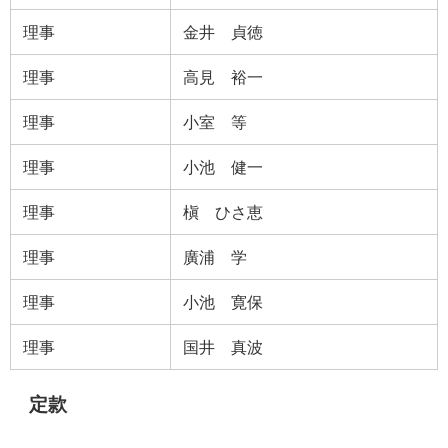
理事
金井 貞徳
理事
高見 裕一
理事
小室 等
理事
小池 健一
理事
槇 ひさ恵
理事
廣浦 学
理事
小池 寛保
理事
国井 真波
定款