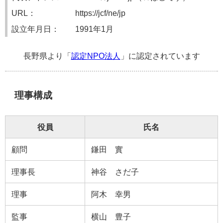
URL：
https://jcf/ne/jp
設立年月日：
1991年1月
長野県より「
認定NPO法人
」に認定されています
理事構成
役員
氏名
顧問
鎌田 實
理事長
神谷 さだ子
理事
阿木 幸男
監事
横山 豊子