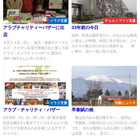
イラク支援
チェルノブイリ支援
アラブチャリティーバザーに出
33年前の今日
店
信州、松本は桜吹雪から、やわらかな新緑
に移るこの時期、水田に水が張られ、ジャ
４月１４日（日）、東京・赤坂のアークヒ
ガイモの植え付けがひと段落する。 遅
ルズ、カラヤン広場で開催された第１５回
い春が、辺り一面に彩りを添...
アラブ・チャリティーバザーに東京の
JIM―NETさんと共に出店さ...
イラク支援
活動ニュース
アラブ・チャリティ・バザー
早春賦の候
5月18日（日）11：00～16：00 東京都港
「春は名のみの風の寒さや～」 信州は、
区芝公園3-3-1 東京プリンスホテルにて 駐
「早春賦」の歌詞がぴったりの今日この頃
日アラブ大使夫人の会主催によるアラブ・
です。 佐久の実家から北を望むと浅間山
チャリテ...
は冠雪。 しかし、足下に...