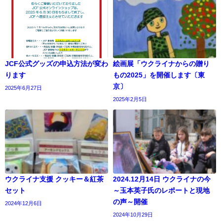
JCF公式グッズの申込方法が変わ
絵画展「ウクライナからの贈り
ります
もの2025」を開催します〔東
京〕
2025年6月27日
2025年2月5日
ウクライナ支援 クッキー＆紅茶
2024.12月14日 ウクライナの今
セット
～玉本英子氏のレポートと現地
の声～開催
2024年12月6日
2024年10月29日