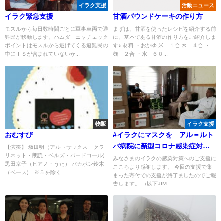
イラク支援
活動ニュース
イラク緊急支援
甘酒パウンドケーキの作り方
モスルから毎日数時間ごとに軍事車両で避
まずは、甘酒を使ったレシピを紹介する前
難民が移動します。ハムダーニャチェック
に、基本である甘酒の作り方をご紹介しま
ポイントはモスルから逃げてくる避難民の
す♪ 材料 ・おかゆ 米 １合 水 ４合 ・
中にＩＳが含まれていないか...
麹 ２合 ・水 ６０...
物販
イラク支援
おむすび
#イラクにマスクを アル＝ルト
バ病院に新型コロナ感染症対策
【演奏】 坂田明（アルトサックス・クラ
リネット・朗読・ベルズ・バードコール)
物資を届けました
みなさまのイラクの感染対策へのご支援に
黒田京子（ピアノ・うた） バカボン鈴木
こころより感謝します。 今回の支援で集
（ベース) ※５を除く ...
まった寄付での支援が終了ましたのでご報
告します。 （以下JIM-...