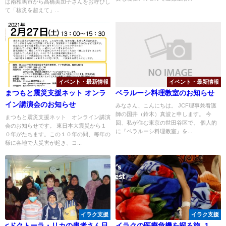
は南相馬市から高橋美加子さんをお呼びし
て「核災を超えて」...
イベント・最新情報
イベント・最新情報
まつもと震災支援ネット オンラ
ベラルーシ料理教室のお知らせ
イン講演会のお知らせ
みなさん、こんにちは。 JCF理事兼看護
師の国井（鈴木）真波と申します。 今
まつもと震災支援ネット オンライン講演
回、私が住む東京の世田谷区で、 個人的
会のお知らせです。 東日本大震災から１
に『ベラルーシ料理教室』を...
０年がたちます。この１０年の間、毎年の
様に各地で大災害が起き、コ...
イラク支援
イラク支援
<ドクトーラ・リカの患者さん日
イラクの医療危機を探る旅 -1-