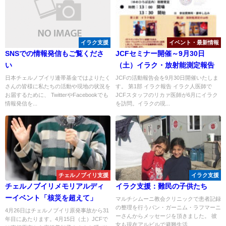
イラク支援
イベント・最新情報
SNSでの情報発信もご覧くださ
JCFセミナー開催～9月30日
い
（土）イラク・放射能測定報告
日本チェルノブイリ連帯基金ではよりたく
JCFの活動報告会を9月30日開催いたしま
さんの皆様に私たちの活動や現地の状況を
す。 第1部 イラク報告 イラク人医師で
お届するために、 TwitterやFacebookでも
JCFスタッフのリカァ医師が6月にイラク
情報発信を...
を訪問。イラクの現...
チェルノブイリ支援
イラク支援
チェルノブイリメモリアルディ
イラク支援：難民の子供たち
ーイベント「核災を超えて」
マルチシムーニ教会クリニックで患者記録
の整理を行うバン・ガーニム・ラフマーニ
4月26日はチェルノブイリ原発事故から31
ーさんからメッセージを頂きました。 彼
年目にあたります。4月15日（土）JCFで
女も現在アルビルで避難生活...