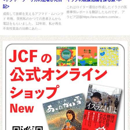
記>
これはロイター通信が作成したイラクの医
療事情レポートを翻訳したものです。 ア
成長して故郷を支えるアフマド・ムハンマ
ラビア語版https://ara.reuters.com/ar...
ド 昨晩、突然私のかつての患者さんから
電話をもらいました。 12年前、私が再生
不良性貧血の治療にあた...