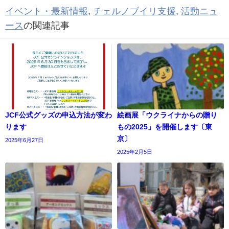
イベント・最新情報
,
チェルノブイリ支援
,
活動ニュ
ース
の関連記事
JCF公式グッズの申込方法が変わ
絵画展「ウクライナからの贈り
ります
もの2025」を開催します〔東
京〕
2025年6月27日
2025年2月5日