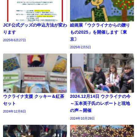
JCF公式グッズの申込方法が変わ
絵画展「ウクライナからの贈り
ります
もの2025」を開催します〔東
京〕
2025年6月27日
2025年2月5日
ウクライナ支援 クッキー＆紅茶
2024.12月14日 ウクライナの今
セット
～玉本英子氏のレポートと現地
の声～開催
2024年12月6日
2024年10月29日