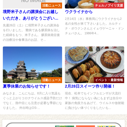
活動ニュース
チェルノブイリ支援
境野米子さんの講演会にお越し
ウクライナから
いただき、ありがとうございま
2月14日（水）事務局にウクライナから2
名の女性が来て下さいました。カルティ
した
先週26日（土）に境野米子さんの講演会
ナ・ボウクンさんとイェヴゲーニャ・ドン
を行いました。 難病である膠原病を治し
チェバさん。 1986年4...
た経緯をもつ、米子さん。 膠原病発症後
の治療法や食事法のお話、そ...
活動ニュース
イベント・最新情報
夏季休業のお知らせです！
2月28日スイーツ作り開催！
みなさま、こんにちは。8月に入り気温も
現在、松本でもインフルエンザが大流行
ぐっと上がりコロナウイルス感染予防だけ
中！ 病気にならない為にもまずは自分や
でなく、熱中症にも注意が必要な季節にな
家族の免疫力をあげて、ウイルスや放射能
りました。 外出時はOS-...
に負けない体づくりをしたいも...