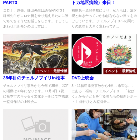
PART3
トカ地区病院）来日！
コロナ、原発、鎌田先生は語るPART3！
福島第一原発事故により、私たちは、放射
鎌田先生がコロナ禍を乗り越えるために誰
能と向き合っていかねばならない日々を過
でもできそうなお話しをします。そしてし
ごしています。 チェルノブイリへの関わ
あわせホルモンの出し方は...
りの意味も大きく変わってき...
イベント・最新情報
イベント・最新情報
35年目のチェルノブイリin松本
DVD上映会
チェルノブイリ事故から今年で35年、JCF
3・11福島原発事故から4年… 希望はここ
の活動は30年になります。11月3日（祝）
にある 福島・チェルノブイリ… 「被ば
に松本市のキッセイ文化ホールにて本橋成
く」から子どもを守る母たちの最新レポー
一監督作品の上映会...
ト！ 鎌仲ひとみ監督最...