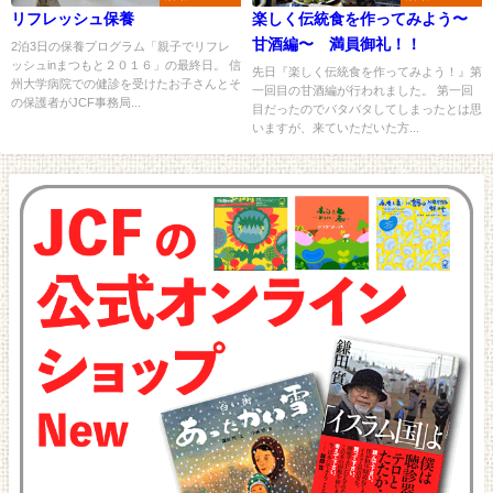
リフレッシュ保養
楽しく伝統食を作ってみよう〜
甘酒編〜 満員御礼！！
2泊3日の保養プログラム「親子でリフレ
ッシュinまつもと２０１６」の最終日。 信
先日『楽しく伝統食を作ってみよう！』第
州大学病院での健診を受けたお子さんとそ
一回目の甘酒編が行われました。 第一回
の保護者がJCF事務局...
目だったのでバタバタしてしまったとは思
いますが、来ていただいた方...