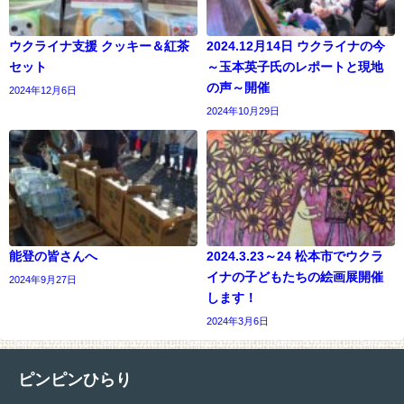
ウクライナ支援 クッキー＆紅茶
2024.12月14日 ウクライナの今
セット
～玉本英子氏のレポートと現地
の声～開催
2024年12月6日
2024年10月29日
能登の皆さんへ
2024.3.23～24 松本市でウクラ
イナの子どもたちの絵画展開催
2024年9月27日
します！
2024年3月6日
ピンピンひらり