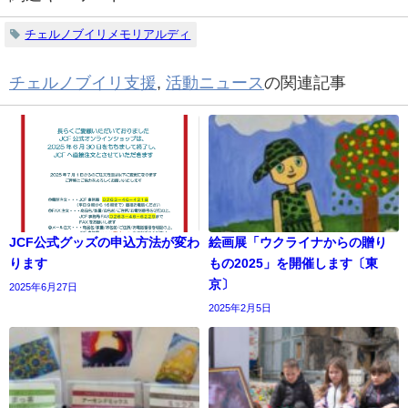
チェルノブイリメモリアルディ
チェルノブイリ支援
,
活動ニュース
の関連記事
JCF公式グッズの申込方法が変わ
絵画展「ウクライナからの贈り
ります
もの2025」を開催します〔東
京〕
2025年6月27日
2025年2月5日