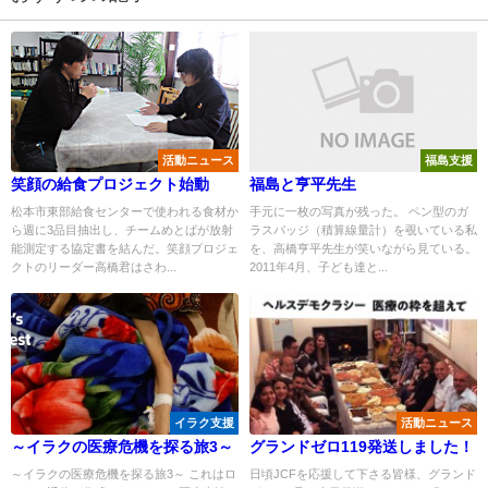
活動ニュース
福島支援
笑顔の給食プロジェクト始動
福島と亨平先生
松本市東部給食センターで使われる食材か
手元に一枚の写真が残った。 ペン型のガ
ら週に3品目抽出し、チームめとばが放射
ラスバッジ（積算線量計）を覗いている私
能測定する協定書を結んだ。笑顔プロジェ
を、高橋亨平先生が笑いながら見ている。
クトのリーダー高橋君はさわ...
2011年4月、子ども達と...
イラク支援
活動ニュース
～イラクの医療危機を探る旅3～
グランドゼロ119発送しました！
～イラクの医療危機を探る旅3～ これはロ
日頃JCFを応援して下さる皆様、グランド