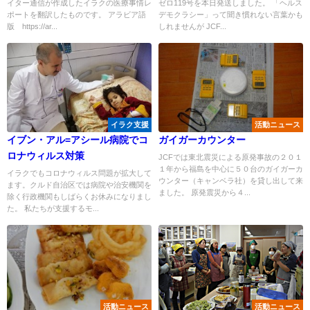
イター通信が作成したイラクの医療事情レ
ゼロ119号を本日発送しました。 「ヘルス
ポートを翻訳したものです。 アラビア語
デモクラシー」って聞き慣れない言葉かも
版 https://ar...
しれませんが JCF...
イラク支援
活動ニュース
イブン・アル=アシール病院でコ
ガイガーカウンター
ロナウィルス対策
JCFでは東北震災による原発事故の２０１
１年から福島を中心に５０台のガイガーカ
イラクでもコロナウィルス問題が拡大して
ウンター（キャンベラ社）を貸し出して来
ます。クルド自治区では病院や治安機関を
ました。 原発震災から４...
除く行政機関もしばらくお休みになりまし
た。 私たちが支援するモ...
活動ニュース
活動ニュース