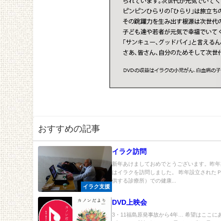
おすすめの記事
イラク訪問
新年あけましておめでとうございます。昨年
はイラクを訪問しました。 昨年設立された
供する診療所）での健康...
イラク支援
DVD上映会
3・11福島原発事故から4年… 希望はここ