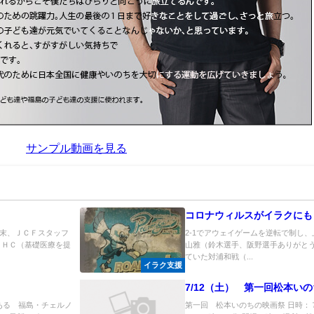
サンプル動画を見る
コロナウィルスがイラクにも
末、ＪＣＦスタッフ
2-1でアウェイゲームを逆転で制し
ＰＨＣ（基礎医療を提
山雅（鈴木選手、阪野選手ありがとう
ていた対浦和戦（...
イラク支援
7/12（土） 第一回松本い
にある 福島・チェルノ
第一回 松本いのちの映画祭 日時：