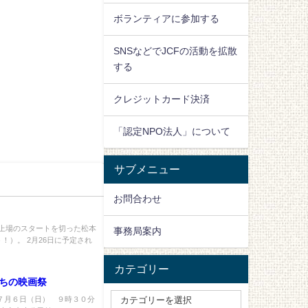
ボランティアに参加する
SNSなどでJCFの活動を拡散
する
クレジットカード決済
「認定NPO法人」について
サブメニュー
お問合わせ
、上場のスタートを切った松本
事務局案内
！）。 2月26日に予定され
カテゴリー
のちの映画祭
７月６日（日） ９時３０分