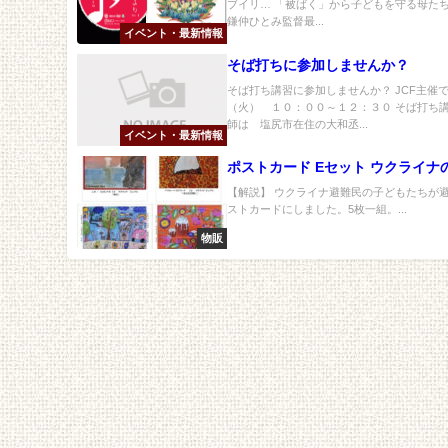
ブイリ… 「被ばく」から子どもを守る母た
鎌仲ひとみ監督最...
イベント・最新情報
そば打ちに参加しませんか？
そば打ち講習に参加しませんか？ JCF主催
（火） １０：００～１２：３０ そば打ち講
師は 塩尻市在住の大和丞...
イベント・最新情報
ポストカード Eセット ウクライナ
【解説】 ウクライナ避難民の子どもたちが
ストカードにしました。5枚一組。...
物販