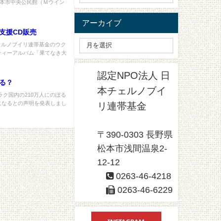
松本市中央公民館（Ｍウイン
アーカイブ
支援CD販売
ェルノブイリ連帯基金のウク
ティーアルバム「果てなき大
認定NPO法人 日
る？
本チェルノブイ
ラク国内の210万人にのぼる
になるとの声明を発表しまし
リ連帯基金
〒390-0303 長野県
松本市浅間温泉2-
12-12
0263-46-4218
0263-46-6229