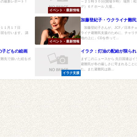
ちの最新レポート！
～２１時３０分(開場９時） 場所：
グ）６Ｆホール 入場...
イベント・最新情報
加藤登紀子・ウクライナ難民
で１１月１７日
加藤登紀子さんが、JCF／日本チ
習を行います。 講
ライナ避難民支援のために、チャリ
地の上に」CDを作って...
イベント・最新情報
の子どもの絵画
イラク：灯油の配給が限られ
避難先で描いた絵をポ
まずこのニュースから 先日国連はイ
避難民が冬の厳しさに苛まれること
た。また避難民は路...
イラク支援