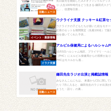
先日販売を開始したJCFオフィシャルグッズ
り-人生100年時代をどう生きる-鎌田式ス
し」、信濃毎日新...
活動ニュース
ウクライナ支援 クッキー＆紅茶セ
ウクライナの子どもたちが描いた絵をモチー
紅茶のセットを期間限定（先着100名）で販
絵を描いてくれた子供...
イベント・最新情報
アルビル保健局によるハルシャムP
10月5日ハルシャム地区、プライマリ・ヘル
（PHC）にエルビル保健局からの視察があり
PHCはモスルから逃...
イラク支援
鎌田先生ラジオ出演と掲載誌情報
みなさんこんにちは。 来週からCDに関し
たり 7月に入ると、鎌田先生のラジオ出演が
まうた・語り」の裏...
活動ニュース