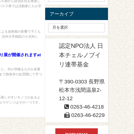
る不満から自治区化を推進し
バスラ県では活動家たちが空
アーカイブ
故による放射能の影響で子ども
 信州大学病院の小児科に
認定NPO法人 日
本チェルノブイ
り展が開催されますat
リ連帯基金
した。何か羽織るものが必要
日まで熱海市の起雲閣にて手づ
〒390-0303 長野県
松本市浅間温泉2-
吸着しやすいキノコがあるよ
12-12
ショウゲンジはその一つです。
0263-46-4218
0263-46-6229