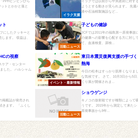
「PPHピンピンひら
イラクでは以前から中央政府に対す
クワットとかかと落と
ようとする動きが見られます。 先週
港や石油精製施設など...
イラク支援
ット
子どもの健診
フにしたクッキーと
JCFでは2011年の福島第一原発事
売します。 収益は、
の健康への影響を心配する方に対して
て、血液検査、尿検...
活動ニュース
HCの視察
東日本震災復興支援の手づく
熱海
スケア・センター
ました。 ハルシャム
今日の松本はすっかり肌寒くなりま
な気候です。 さて、10月3日から5
くり展が開催されま...
イベント・最新情報
ショウゲンジ
ての掲載誌が発売され
キノコの放射能ですが種類によって
続きます。 「ふくし
うです。 2015年から測定して来た
原発事故から9年...
活動ニュース