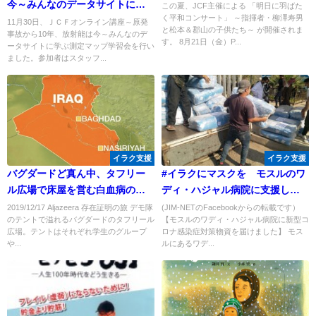
今～みんなのデータサイトに学
この夏、JCF主催による 「明日に羽ばた
く平和コンサート」 ～指揮者・柳澤寿男
ぶ測定マップ学習会」を行いま
11月30日、ＪＣＦオンライン講座～原発
と松本＆郡山の子供たち～ が開催されま
事故から10年、放射能は今～みんなのデ
した
す。 8月21日（金）P...
ータサイトに学ぶ測定マップ学習会を行い
ました。参加者はスタッフ...
イラク支援
イラク支援
バグダードど真ん中、タフリー
#イラクにマスクを モスルのワ
ル広場で床屋を営む白血病の少
ディ・ハジャル病院に支援しま
年が政治腐敗と戦う。-前編-
した
2019/12/17 Aljazeera 存在証明の旅 デモ隊
(JIM-NETのFacebookからの転載です）
のテントで溢れるバグダードのタフリール
【モスルのワディ・ハジャル病院に新型コ
広場。テントはそれぞれ学生のグループ
ロナ感染症対策物資を届けました】 モス
や...
ルにあるワデ...