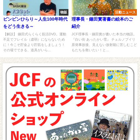
物販
活動ニュース
ピンピンひらり～人生100年時代
理事長・鎌田實著書の絵本のご
をどう生きる～
紹介
【解説】 鎌田式らくらく筋活DVD。運動
JCF理事長・鎌田實が書いた本当の物語。
不足でフレイル（虚弱）にならないため
『白い街 あったかい雪』 チェルノブイリ
に！今こそ貯金より貯筋をしましょう！
原発事故後、見えない放射能に苦しむこど
その場でできる、道具がいら...
もたちを救いたい！と...