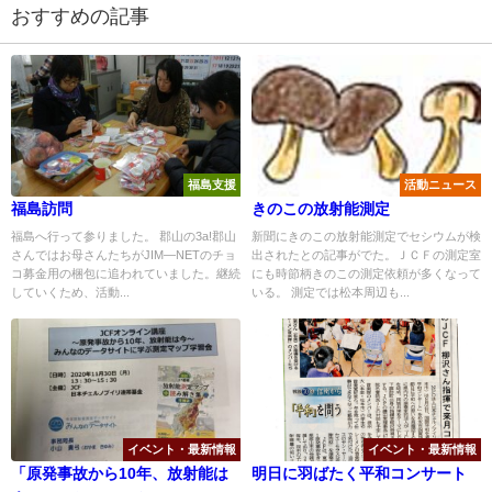
おすすめの記事
福島支援
活動ニュース
福島訪問
きのこの放射能測定
福島へ行って参りました。 郡山の3a!郡山
新聞にきのこの放射能測定でセシウムが検
さんではお母さんたちがJIM―NETのチョ
出されたとの記事がでた。ＪＣＦの測定室
コ募金用の梱包に追われていました。継続
にも時節柄きのこの測定依頼が多くなって
していくため、活動...
いる。 測定では松本周辺も...
イベント・最新情報
イベント・最新情報
「原発事故から10年、放射能は
明日に羽ばたく平和コンサート