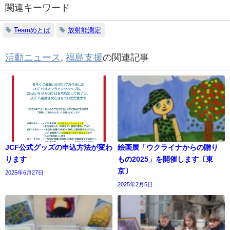
関連キーワード
Teamめとば
放射能測定
活動ニュース
,
福島支援
の関連記事
JCF公式グッズの申込方法が変わ
絵画展「ウクライナからの贈り
ります
もの2025」を開催します〔東
京〕
2025年6月27日
2025年2月5日