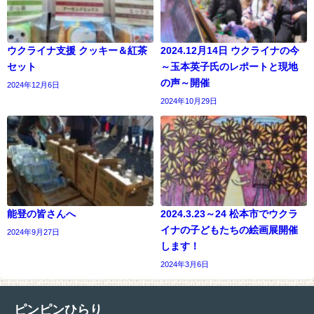
ウクライナ支援 クッキー＆紅茶
2024.12月14日 ウクライナの今
セット
～玉本英子氏のレポートと現地
の声～開催
2024年12月6日
2024年10月29日
能登の皆さんへ
2024.3.23～24 松本市でウクラ
イナの子どもたちの絵画展開催
2024年9月27日
します！
2024年3月6日
ピンピンひらり