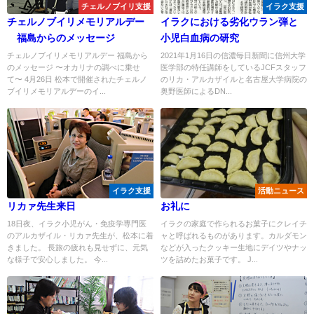
チェルノブイリ支援
イラク支援
チェルノブイリメモリアルデー
イラクにおける劣化ウラン弾と
福島からのメッセージ
小児白血病の研究
チェルノブイリメモリアルデー 福島から
2021年1月16日の信濃毎日新聞に信州大学
のメッセージ 〜オカリナの調べに乗せ
医学部の特任講師をしているJCFスタッフ
て〜 4月26日 松本で開催されたチェルノ
のリカ・アルカザイルと名古屋大学病院の
ブイリメモリアルデーのイ...
奥野医師によるDN...
イラク支援
活動ニュース
リカァ先生来日
お礼に
18日夜、イラク小児がん・免疫学専門医
イラクの家庭で作られるお菓子にクレイチ
のアルカザイル・リカァ先生が、松本に着
ャと呼ばれるものがあります。カルダモン
きました。 長旅の疲れも見せずに、元気
などが入ったクッキー生地にデイツやナッ
な様子で安心しました。 今...
ツを詰めたお菓子です。 J...