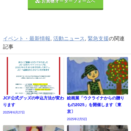
お買物オーダーフォームへ
イベント・最新情報
,
活動ニュース
,
緊急支援
の関連
記事
JCF公式グッズの申込方法が変わ
絵画展「ウクライナからの贈り
ります
もの2025」を開催します〔東
京〕
2025年6月27日
2025年2月5日