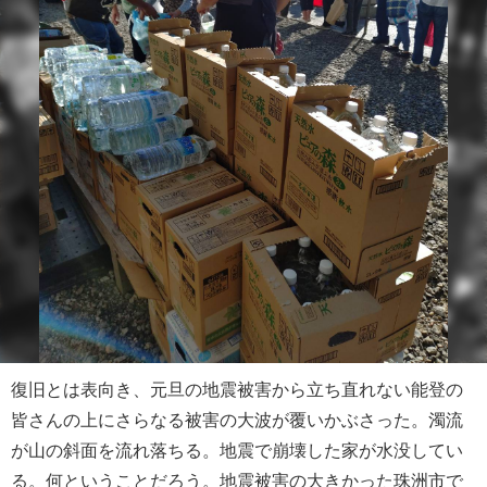
復旧とは表向き、元旦の地震被害から立ち直れない能登の
皆さんの上にさらなる被害の大波が覆いかぶさった。濁流
が山の斜面を流れ落ちる。地震で崩壊した家が水没してい
る。何ということだろう。地震被害の大きかった珠洲市で