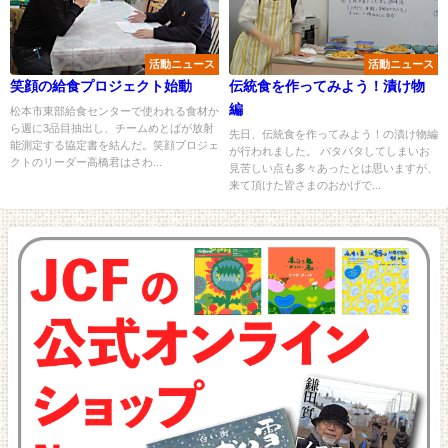
活動ニュース
活動ニュース
笑顔の給食プロジェクト始動
伝統食を作ってみよう！漬け物
編
松本市東部給食センターで使われる食材か
ら週に3品目抽出し、チームめとばが放射
先日、伝統食を作ってみよう！の漬け物編
能測定する協定書を結んだ。笑顔プロジェ
が行われました。 バタバタしてしまいお
クトのリーダー高橋君はさわ...
見苦しい点も多々あったとは思いますが、
来て頂けた皆さまのおかげで...