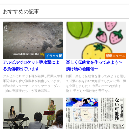
おすすめの記事
イラク支援
活動ニュース
アルビルでロケット弾攻撃によ
楽しく伝統食を作ってみよう〜
る負傷者出ています
漬け物の会開催〜
アルビルにロケット弾が着弾し民間人や米
前回、楽しく伝統食を作ってみようと題し
軍関係者ら含む複数名が負傷しています。
て甘酒の会を行い大好評でしたので第二弾
武装組織シラーヤ・アウリヤーゥ・ダム
を企画しました！ 今回のテーマは漬け
（血の守護者たち）が反米武装...
物！ 子どもや漬け物が苦手な...