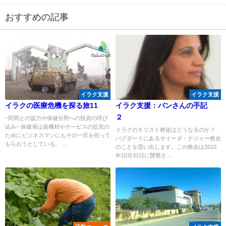
おすすめの記事
イラク支援
イラク支援
イラクの医療危機を探る旅11
イラク支援：バンさんの手記
２
~民間との協力や保健分野への投資の呼び
込み~ 保健省は資機材やサービスの拡充の
イラクのキリスト教徒はどうなるのか？
ためにビジネスマンにもその一旦を担って
バグダードにあるサイーダ・ナジャー教会
もらおうとしている。 ...
のことを思い出します。この教会は2010
年10月31日に襲撃さ...