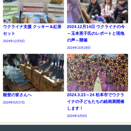
ウクライナ支援 クッキー＆紅茶
2024.12月14日 ウクライナの今
セット
～玉本英子氏のレポートと現地
の声～開催
2024年12月6日
2024年10月29日
能登の皆さんへ
2024.3.23～24 松本市でウクラ
イナの子どもたちの絵画展開催
2024年9月27日
します！
2024年3月6日