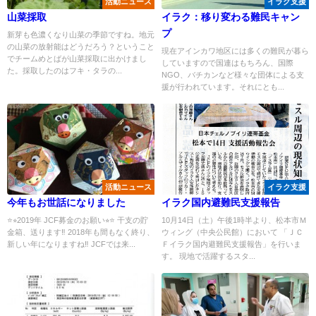
活動ニュース
イラク支援
山菜採取
イラク：移り変わる難民キャン
プ
新芽も色濃くなり山菜の季節ですね。地元
の山菜の放射能はどうだろう？ということ
現在アインカワ地区には多くの難民が暮ら
でチームめとばが山菜採取に出かけまし
していますので国連はもちろん、国際
た。採取したのはフキ・タラの...
NGO、バチカンなど様々な団体による支
援が行われています。それにとも...
活動ニュース
イラク支援
今年もお世話になりました
イラク国内避難民支援報告
⭐️⭐︎2019年 JCF募金のお願い⭐︎⭐️ 干支の貯
10月14日（土）午後1時半より、松本市Ｍ
金箱、送ります‼️ 2018年も間もなく終り、
ウィング（中央公民館）において 「ＪＣ
新しい年になりますね‼️ JCFでは来...
Ｆイラク国内避難民支援報告」を行いま
す。 現地で活躍するスタ...