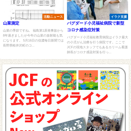
活動ニュース
イラク支援
山菜測定
バグダード小児福祉病院で新型
コロナ感染症対策
山菜の季節ですね。 福島第1原発事故から
8年過ぎましたが今年の山菜の放射能も気
バグダード小児福祉教育病院はイラク最大
になります。 5月16日の信濃毎日新聞では
の小児がん治療を行う病院です。ここで
長野県軽井沢町のコ...
JCFの現地スタッフでもあるカリーム看護
師長がコロナ感染対策を行っ...