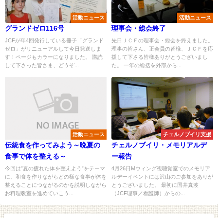
活動ニュース
活動ニュース
グランドゼロ116号
理事会・総会終了
JCFが年4回発行している冊子「グランド
先日ＪＣＦの理事会・総会を終えました。
ゼロ」がリニューアルして今日発送しま
理事の皆さん、正会員の皆様、ＪＣＦを応
す！ページもカラーになりました。 購読
援して下さる皆様ありがとうございまし
して下さった皆さま、どうぞ...
た。 一年の総括を外部から...
活動ニュース
チェルノブイリ支援
伝統食を作ってみよう～晩夏の
チェルノブイリ・メモリアルデ
食事で体を整える～
ー報告
今回は”夏の疲れた体を整えよう”をテーマ
4月26日Mウィング視聴覚室でのメモリア
に、和食を作りながらどの様な食事が体を
ルデーイベントには沢山のご参加をありが
整えることにつながるのかを説明しながら
とうございました。 最初に国井真波
お料理教室を進めていこう...
（JCF理事／看護師）からの...