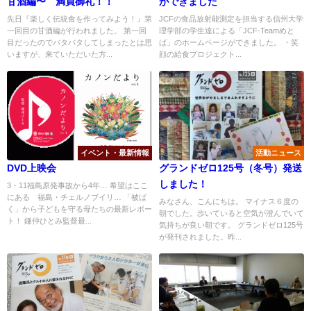
甘酒編〜 満員御礼！！
ができました
先日『楽しく伝統食を作ってみよう！』第
JCFの食品放射能測定を担当する信州大学
一回目の甘酒編が行われました。 第一回
理学部の学生達による「JCF-Teamめと
目だったのでバタバタしてしまったとは思
ば」のホームページができました。 ・笑
いますが、来ていただいた方...
顔の給食プロジェクト...
イベント・最新情報
活動ニュース
DVD上映会
グランドゼロ125号（冬号）発送
しました！
3・11福島原発事故から4年… 希望はここ
にある 福島・チェルノブイリ… 「被ば
みなさん、こんにちは。 マイナス６度の
く」から子どもを守る母たちの最新レポー
朝でした。歩いていると空気が澄んでいて
ト！ 鎌仲ひとみ監督最...
気持ちが良い朝です。 グランドゼロ125号
が発刊されました。昨...