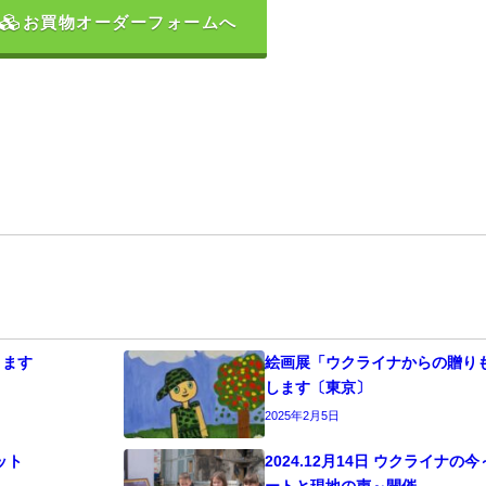
お買物オーダーフォームへ
ります
絵画展「ウクライナからの贈りも
します〔東京〕
2025年2月5日
ット
2024.12月14日 ウクライナ
ートと現地の声～開催