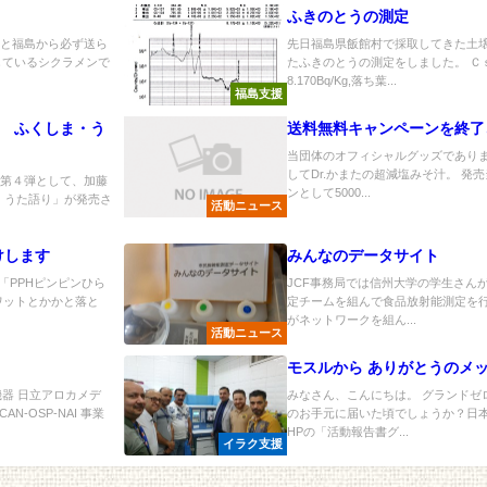
ふきのとうの測定
ると福島から必ず送ら
先日福島県飯館村で採取してきた土
しているシクラメンで
たふきのとうの測定をしました。 Ｃ
8.170Bq/Kg,落ち葉...
福島支援
ル ふくしま・う
送料無料キャンペーンを終了
当団体のオフィシャルグッズでありま
してDr.かまたの超減塩みそ汁。 発
ル第４弾として、加藤
ンとして5000...
・うた語り」が発売さ
活動ニュース
けします
みんなのデータサイト
「PPHピンピンひら
JCF事務局では信州大学の学生さん
クワットとかかと落と
定チームを組んで食品放射能測定を行
がネットワークを組ん...
活動ニュース
モスルから ありがとうのメ
器 日立アロカメデ
みなさん、こんにちは。 グランドゼ
-OSP-NAI 事業
のお手元に届いた頃でしょうか？日
HPの「活動報告書グ...
イラク支援