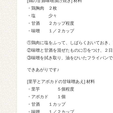
[鶏の甘酒味噌漬け焼き] 材料
・鶏胸肉 ２枚
・塩 少々
・甘酒 ２カップ程度
・味噌 １／２カップ
①鶏肉に塩をふって、しばらくおいておき、
②味噌と甘酒を混ぜたものに①をつけ、２日
③味噌を拭き取り、油をひいたフライパンで
できあがりです♪
[里芋とアボカドの甘味噌あえ] 材料
・里芋 ５個程度
・アボカド １個
・甘酒 １カップ
・味噌 １／２カップ