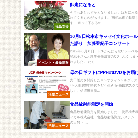
師走になると
今年もあとわずかとなりました。12月に入
れてくるものがあります。 南相馬市で栽培
す。 送って下さるの...
福島支援
10月8日松本市キッセイ文化ホー
た語り 加藤登紀子コンサート
2012年６月６日、JCFがんばらないレーベ
登紀子さんと理事長鎌田實のCD「ふくしま
れました。 たく...
イベント・最新情報
母の日ギフトにPPHのDVDをお届
先日販売を開始したJCFオフィシャルグッズ
り-人生100年時代をどう生きる-鎌田式ス
し」、信濃毎日新...
活動ニュース
食品放射能測定を開始
食品放射能測定を開始しました。 使用検査機
ィカル株式会社 食品放射能測定システム CAN
の目的 ・ ...
活動ニュース