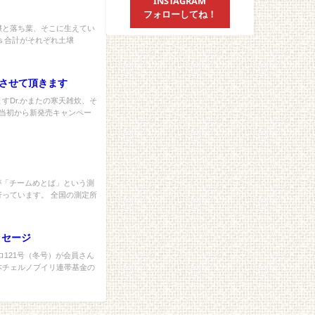
INSTAGRAM
フォローしてね！
壌と落ち葉、そこに生えてい
ｓ合計がそれぞれ土壌
させて頂きます
すDr.かまたの寒天雑炊、そ
売当初から新発売キャンペー
が「チームめとば」という測
っています。 全国の測定所
ッセージ
ロ121号（冬号）が会員さん
本チェルノブイリ連帯基金の