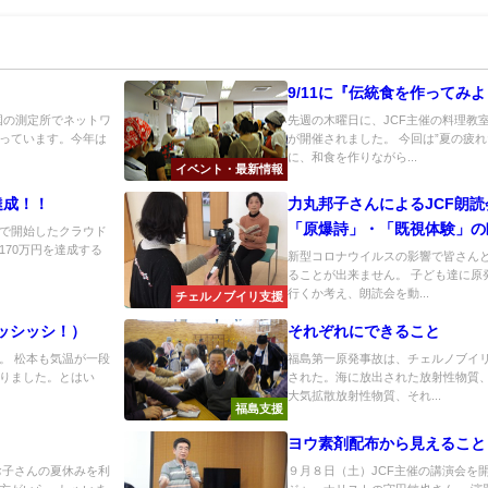
9/11に『伝統食を作ってみ
全国の測定所でネットワ
先週の木曜日に、JCF主催の料理教
っています。今年は
が開催されました。 今回は”夏の疲
に、和食を作りながら...
イベント・最新情報
達成！！
力丸邦子さんによるJCF朗
「原爆詩」・「既視体験」の
同で開始したクラウド
70万円を達成する
エピソード
新型コロナウイルスの影響で皆さん
ることが出来ません。 子ども達に原
行くか考え、朗読会を動...
チェルノブイリ支援
ッシッシ！）
それぞれにできること
。 松本も気温が一段
福島第一原発事故は、チェルノブイ
りました。とはい
された。海に放出された放射性物質
大気拡散放射性物質、それ...
福島支援
ヨウ素剤配布から見えること
お子さんの夏休みを利
９月８日（土）JCF主催の講演会を