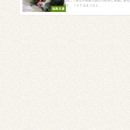
用して東北や関東方面から松本に保養に来る
す。 ＪＣＦはまつもと...
福島支援