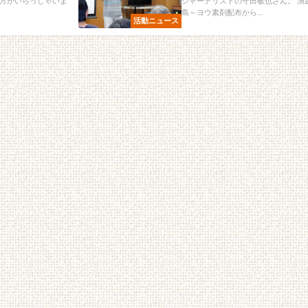
方がいらっしゃいま
ジャーナリストの守田敏也さん。 演
島～ヨウ素剤配布から...
活動ニュース