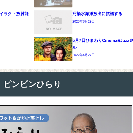
）イラク・放射能
汚染水海洋放出に抗議する
2023年8月29日
5月7日ひまわりCinema&Jaz
ル
2022年4月27日
ピンピンひらり