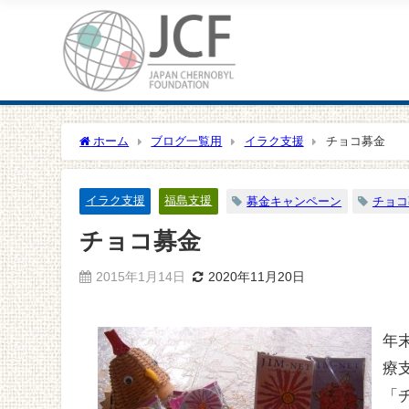
ホーム
ブログ一覧用
イラク支援
チョコ募金
イラク支援
福島支援
募金キャンペーン
チョコ
チョコ募金
2015年1月14日
2020年11月20日
年
療
「