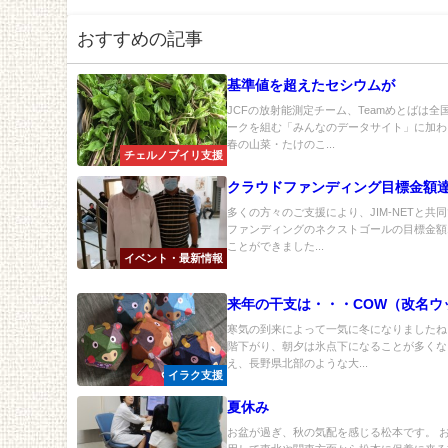
おすすめの記事
基準値を超えたセシウムが
JCFの放射能測定チーム、Teamめとばは
ークを組む「みんなのデータサイト」に加わ
春の山菜・たけのこ...
チェルノブイリ支援
クラウドファンディング目標金額
多くの方々のご支援により、JIM-NETと共
ファンディングのネクストゴールの目標金額1
ことができました...
イベント・最新情報
来年の干支は・・・COW（改名ウ
寒気の到来によって一気に冬になりましたね
階下がり、朝夕は氷点下になることが多くな
え、長野県北部のような大...
イラク支援
夏休み
お盆が過ぎ、秋の気配を感じる松本です。 