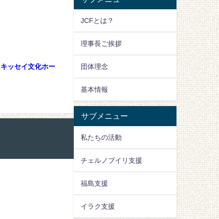
JCFとは？
理事長ご挨拶
団体理念
z＠キッセイ文化ホー
基本情報
サブメニュー
私たちの活動
チェルノブイリ支援
福島支援
イラク支援