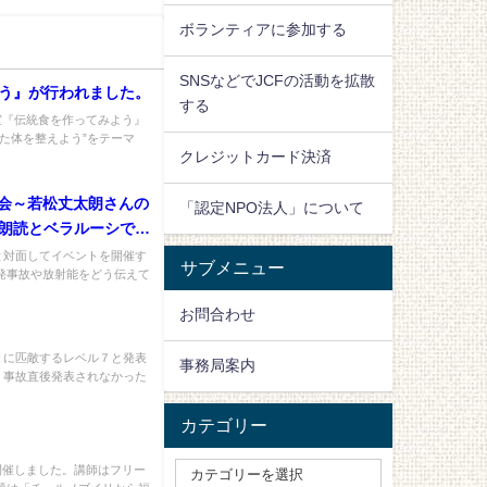
ボランティアに参加する
SNSなどでJCFの活動を拡散
よう』が行われました。
する
室『伝統食を作ってみよう』
れた体を整えよう”をテーマ
クレジットカード決済
読会～若松丈太朗さんの
「認定NPO法人」について
朗読とベラルーシでの
と対面してイベントを開催す
サブメニュー
発事故や放射能をどう伝えて
お問合わせ
リに匹敵するレベル７と発表
事務局案内
、事故直後発表されなかった
カテゴリー
開催しました。講師はフリー