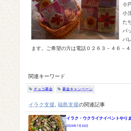
０
小
た
パ
バ
ます。ご希望の方は電話０２６３－４６－４
関連キーワード
チョコ募金
募金キャンペーン
イラク支援
,
福島支援
の関連記事
イラク・ウクライナイベントやり
2024年7月16日