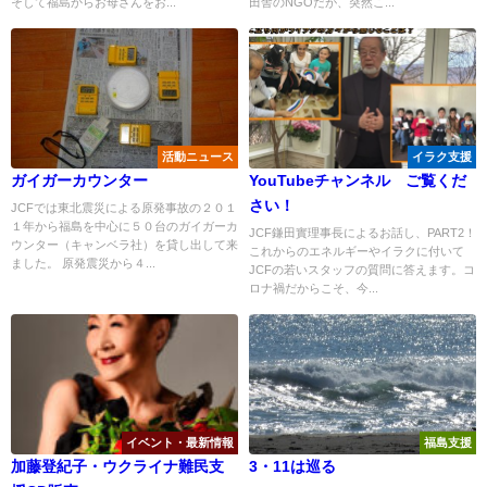
そして福島からお母さんをお...
田舎のNGOだが、突然こ...
活動ニュース
イラク支援
ガイガーカウンター
YouTubeチャンネル ご覧くだ
さい！
JCFでは東北震災による原発事故の２０１
１年から福島を中心に５０台のガイガーカ
JCF鎌田實理事長によるお話し、PART2！
ウンター（キャンベラ社）を貸し出して来
これからのエネルギーやイラクに付いて
ました。 原発震災から４...
JCFの若いスタッフの質問に答えます。コ
ロナ禍だからこそ、今...
イベント・最新情報
福島支援
加藤登紀子・ウクライナ難民支
3・11は巡る