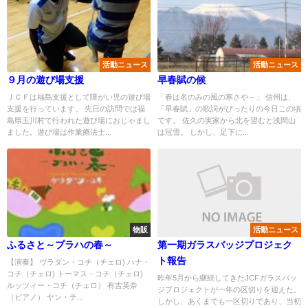
活動ニュース
活動ニュース
９月の遊び場支援
早春賦の候
ＪＣＦは福島支援として障がい児の遊び場
「春は名のみの風の寒さや～」 信州は、
支援を行っています。 先日の訪問では福
「早春賦」の歌詞がぴったりの今日この頃
島県玉川村で行われた遊び場におじゃまし
です。 佐久の実家から北を望むと浅間山
ました。遊び場は作業療法士...
は冠雪。 しかし、足下に...
物販
活動ニュース
ふるさと～プラハの春～
第一期ガラスバッジプロジェク
ト報告
【演奏】 ヴラダン・コチ（チェロ) ハナ・
コチ（チェロ) トーマス・コチ（チェロ)
昨年5月から継続してきたJCFガラスバッ
ルッツィー・コチ（チェロ） 有吉英奈
ジプロジェクトが一年の区切りを迎えた。
（ピアノ） ヤン・テ...
しかし、あくまでも一区切りであり、当初