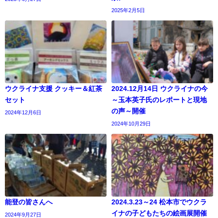
2025年2月5日
ウクライナ支援 クッキー＆紅茶
2024.12月14日 ウクライナの今
セット
～玉本英子氏のレポートと現地
の声～開催
2024年12月6日
2024年10月29日
能登の皆さんへ
2024.3.23～24 松本市でウクラ
イナの子どもたちの絵画展開催
2024年9月27日