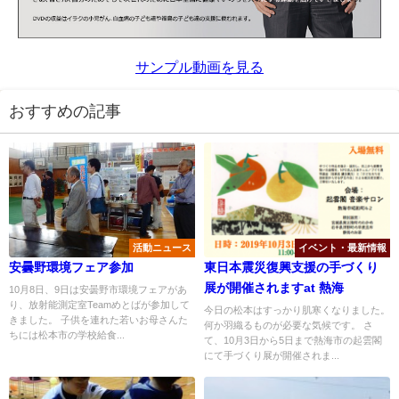
サンプル動画を見る
おすすめの記事
活動ニュース
イベント・最新情報
安曇野環境フェア参加
東日本震災復興支援の手づくり
展が開催されますat 熱海
10月8日、9日は安曇野市環境フェアがあ
り、放射能測定室Teamめとばが参加して
今日の松本はすっかり肌寒くなりました。
きました。 子供を連れた若いお母さんた
何か羽織るものが必要な気候です。 さ
ちには松本市の学校給食...
て、10月3日から5日まで熱海市の起雲閣
にて手づくり展が開催されま...