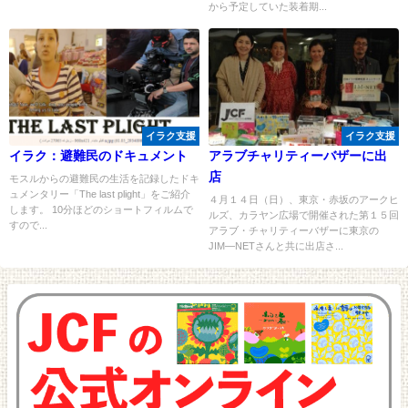
から予定していた装着期...
イラク支援
イラク支援
イラク：避難民のドキュメント
アラブチャリティーバザーに出
店
モスルからの避難民の生活を記録したドキ
ュメンタリー「The last plight」をご紹介
４月１４日（日）、東京・赤坂のアークヒ
します。 10分ほどのショートフィルムで
ルズ、カラヤン広場で開催された第１５回
すので...
アラブ・チャリティーバザーに東京の
JIM―NETさんと共に出店さ...