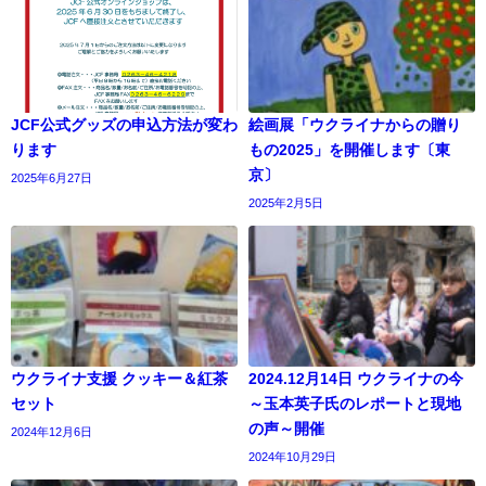
JCF公式グッズの申込方法が変わ
絵画展「ウクライナからの贈り
ります
もの2025」を開催します〔東
京〕
2025年6月27日
2025年2月5日
ウクライナ支援 クッキー＆紅茶
2024.12月14日 ウクライナの今
セット
～玉本英子氏のレポートと現地
の声～開催
2024年12月6日
2024年10月29日