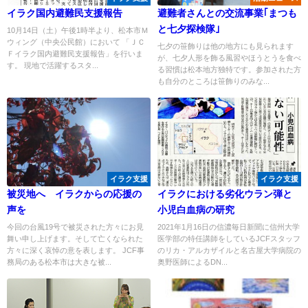
イラク国内避難民支援報告
避難者さんとの交流事業｢まつも
と七夕探検隊｣
10月14日（土）午後1時半より、松本市Ｍ
ウィング（中央公民館）において 「ＪＣ
七夕の笹飾りは他の地方にも見られます
Ｆイラク国内避難民支援報告」を行いま
が、七夕人形を飾る風習やほうとうを食べ
す。 現地で活躍するスタ...
る習慣は松本地方独特です。参加された方
も自分のところは笹飾りのみな...
イラク支援
イラク支援
被災地へ イラクからの応援の
イラクにおける劣化ウラン弾と
声を
小児白血病の研究
今回の台風19号で被災された方々にお見
2021年1月16日の信濃毎日新聞に信州大学
舞い申し上げます。そして亡くなられた
医学部の特任講師をしているJCFスタッフ
方々に深く哀悼の意を表します。 JCF事
のリカ・アルカザイルと名古屋大学病院の
務局のある松本市は大きな被...
奥野医師によるDN...