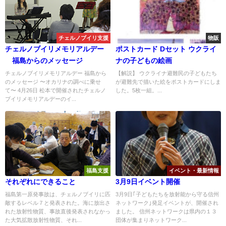
チェルノブイリ支援
物販
チェルノブイリメモリアルデー
ポストカード Dセット ウクライ
福島からのメッセージ
ナの子どもの絵画
チェルノブイリメモリアルデー 福島から
【解説】 ウクライナ避難民の子どもたち
のメッセージ 〜オカリナの調べに乗せ
が避難先で描いた絵をポストカードにしま
て〜 4月26日 松本で開催されたチェルノ
した。5枚一組。...
ブイリメモリアルデーのイ...
福島支援
イベント・最新情報
それぞれにできること
3月9日イベント開催
福島第一原発事故は、チェルノブイリに匹
3月9日｢子どもたちを放射能から守る信州
敵するレベル７と発表された。海に放出さ
ネットワーク｣発足イベントが、開催され
れた放射性物質、事故直後発表されなかっ
ました。 信州ネットワークは県内の１３
た大気拡散放射性物質、それ...
団体が集まりネットワーク...