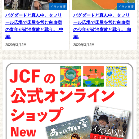
イラク支援
イラク支援
バグダードど真ん中、タフリ
バグダードど真ん中、タフリ
ール広場で床屋を営む白血病
ール広場で床屋を営む白血病
の青年が政治腐敗と戦う。-中
の少年が政治腐敗と戦う。-前
編-
編-
2020年3月2日
2020年3月2日