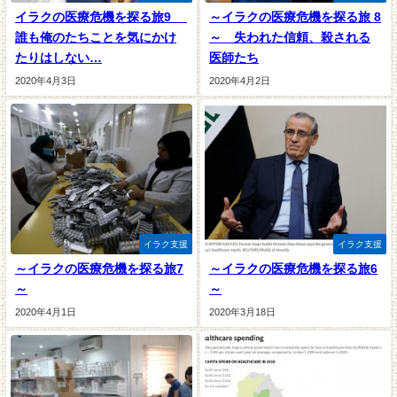
イラクの医療危機を探る旅9
～イラクの医療危機を探る旅 8
誰も俺のたちことを気にかけ
～ 失われた信頼、殺される
たりはしない…
医師たち
2020年4月3日
2020年4月2日
イラク支援
イラク支援
～イラクの医療危機を探る旅7
～イラクの医療危機を探る旅6
～
～
2020年4月1日
2020年3月18日