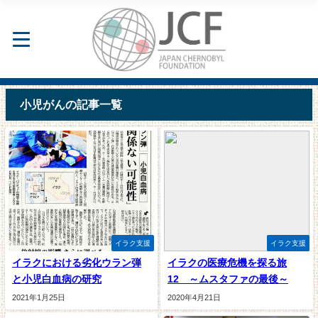
小児がんの記事一覧
イラク支援
イラク支援
イラクにおける劣化ウラン弾
イラクの医療危機を探る旅
と小児白血病の研究
12 ～ムスタファの最後～
2021年1月25日
2020年4月21日