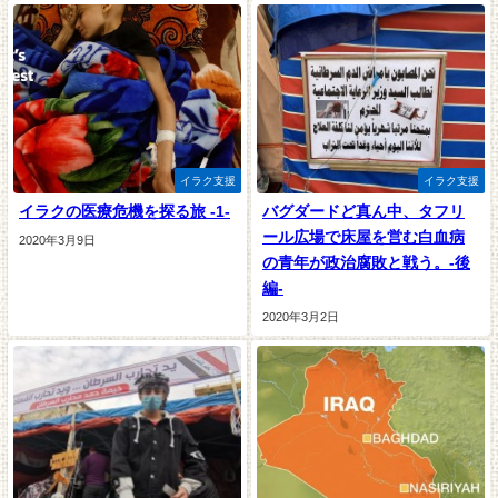
イラク支援
イラク支援
イラクの医療危機を探る旅 -1-
バグダードど真ん中、タフリ
ール広場で床屋を営む白血病
2020年3月9日
の青年が政治腐敗と戦う。-後
編-
2020年3月2日