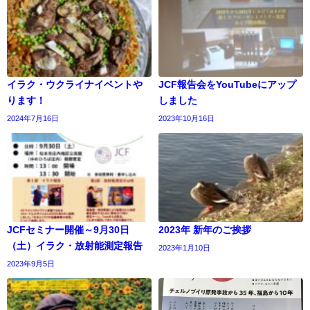
イラク・ウクライナイベントや
JCF報告会をYouTubeにアップ
ります！
しました
2024年7月16日
2023年10月16日
JCFセミナー開催～9月30日
2023年 新年のご挨拶
（土）イラク・放射能測定報告
2023年1月10日
2023年9月5日