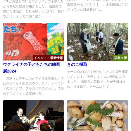
JCFが支援しているウクライナの子供たち
阪野選手ありがとう！）。 2月26日に予定
から素敵な絵画が届きました。 避難先で
されていた対浦和戦（...
描いた作品は、どれも紙いっぱいに、色鮮
やかに、そして力強く描か...
イベント・最新情報
福島支援
ウクライナの子どもたちの絵画
きのこ採取
展2024
チームめとばでは地元のキノコを毎年測定
しています。 今年もキノコの季節になり
JCF（日本チェルノブイリ連帯基金）で
ました。 雨続きの毎日でしたが今日はき
はウクライナ西部のウジホロド、ポーラン
のこ採取日和。チームめとば...
ドのクラクフ、ブルガリアのヴァルナで暮
らすウクライナ避難員への...