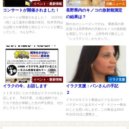
イベント・最新情報
活動ニュース
コンサートが開催されました！
長野県内のキノコの放射能測定
の結果は？
コンサートが開催されました！ 10月8日
（祝）は三連休の最後の休日、松本市内は
秋のきのこシーズンですね。 事務局の測
そば祭りや体育祭と何かとイベントが重な
定器では長野県内の天然のキノコの放射能
っていた。 そんな中J...
を測定しています。 上田市内で購入した
「ショウゲンジ」からセシウ...
イベント・最新情報
イラク支援
イラクの今、お話します
イラク支援：バンさんの手記
２
１１月３日にリカァ先生がイラクの今をお
話します。 予約不要。入場は無料です。
イラクのキリスト教徒はどうなるのか？
リカァ先生が体験した生の声を聞き、ぜひ
バグダードにあるサイーダ・ナジャー教会
少しでもイラクの皆さまに...
のことを思い出します。この教会は2010
年10月31日に襲撃さ...