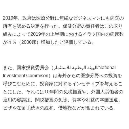
2019年、政府は医療分野に無縁なビジネスマンにも病院の
所有を認める決定を行った。保健分野の責任者はこの取り
組みによって2019年の上半期におけるイラク国内の病床数
が４％（2000床）増加したと評価している。
また、国家投資委員会（الهيئة الوطنية للاستثمار/National
Investment Commison）は海外からの医療分野への投資を
呼びこむために、投資家に対するインセティブを与えるこ
とにした。それには10年間の免税措置や、外国人労働者の
雇用の容認認、関税措置の免除、資本や利益の本国送還、
ビザや在留手続きの緩和、借地権などが含まれている。