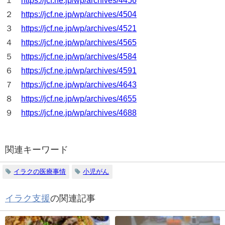
１
https://jcf.ne.jp/wp/archives/4456
２
https://jcf.ne.jp/wp/archives/4504
３
https://jcf.ne.jp/wp/archives/4521
４
https://jcf.ne.jp/wp/archives/4565
５
https://jcf.ne.jp/wp/archives/4584
６
https://jcf.ne.jp/wp/archives/4591
７
https://jcf.ne.jp/wp/archives/4643
８
https://jcf.ne.jp/wp/archives/4655
９
https://jcf.ne.jp/wp/archives/4688
関連キーワード
イラクの医療事情
小児がん
イラク支援
の関連記事