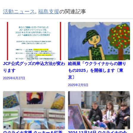
活動ニュース
,
福島支援
の関連記事
JCF公式グッズの申込方法が変わ
絵画展「ウクライナからの贈り
ります
もの2025」を開催します〔東
京〕
2025年6月27日
2025年2月5日
ウクライナ支援 クッキー＆紅茶
2024.12月14日 ウクライナの今