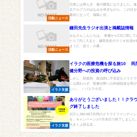
日差しは和らぎ、春の陽気になりました。遠
北アルプスの山なみを仰ぎながら、この日を
最近になって、福島に住...
活動ニュース
鎌田先生ラジオ出演と掲載誌情報
みなさんこんにちは。 来週からCDに関し
たり 7月に入ると、鎌田先生のラジオ出演が
まうた・語り」の裏...
活動ニュース
イラクの医療危機を探る旅10 民
健分野への投資の呼び込み
しかし、財政的、政治的に不安定なイラクで
にも関わらず、医療分野への外国投資を呼び
しい。 （ バスラ小児...
イラク支援
ありがとうございました！！クラ
グ終了しました
JCFとJIM-NET共同のクラウドファンデ
を」キャンペーンが7月末日で終了しました
大きく上回る支...
イラク支援