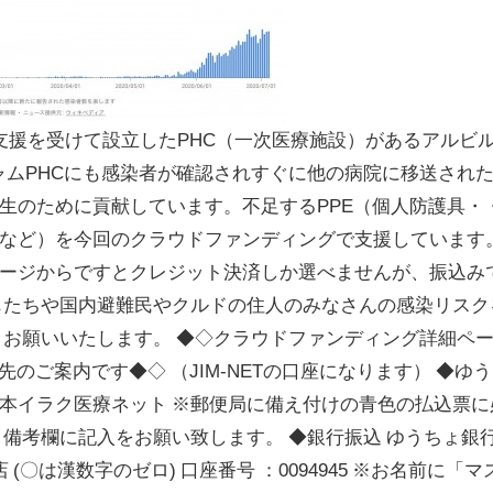
の支援を受けて設立したPHC（一次医療施設）があるアルビ
シャムPHCにも感染者が確認されすぐに他の病院に移送され
生のために貢献しています。不足するPPE（個人防護具・
など）を今回のクラウドファンディングで支援しています。
ージからですとクレジット決済しか選べませんが、振込み
もたちや国内避難民やクルドの住人のみなさんの感染リスク
くお願いいたします。 ◆◇クラウドファンディング詳細ペー
先のご案内です◆◇ （JIM-NETの口座になります） ◆ゆ
口座名：日本イラク医療ネット ※郵便局に備え付けの青色の払込票
と備考欄に記入をお願い致します。 ◆銀行振込 ゆうちょ銀
 店 (〇は漢数字のゼロ) 口座番号 ：0094945 ※お名前に