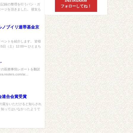
INSTAGRAM
者記録の整理を行うバン・ガ
フォローしてね！
ージを頂きました。 彼女も
ルノブイリ連帯基金京
ベントを紹介します。 皆様
5日（土）12:00〜 ひとまち
-
クの医療事情レポートを翻訳
uters.com/ar...
会連合会賞受賞
この賞をいただけると知らされ
り知ってはいなかったようで