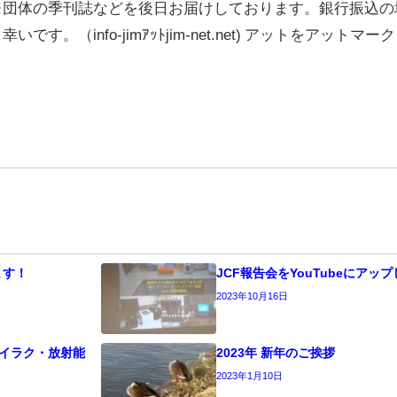
※団体の季刊誌などを後日お届けしております。銀行振込の
。（info-jimｱｯﾄjim-net.net) アットをアットマ
ます！
JCF報告会をYouTubeにアッ
2023年10月16日
）イラク・放射能
2023年 新年のご挨拶
2023年1月10日