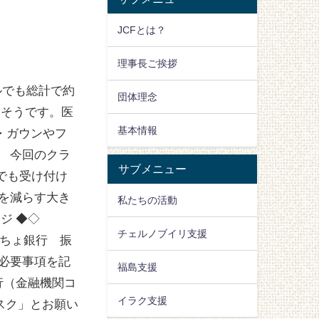
JCFとは？
理事長ご挨拶
ルでも総計で約
団体理念
たそうです。医
基本情報
・ガウンやフ
 今回のクラ
サブメニュー
でも受け付け
を減らす大き
私たちの活動
ジ ◆◇
チェルノブイリ支援
うちょ銀行 振
に必要事項を記
福島支援
行（金融機関コ
イラク支援
「マスク」とお願い