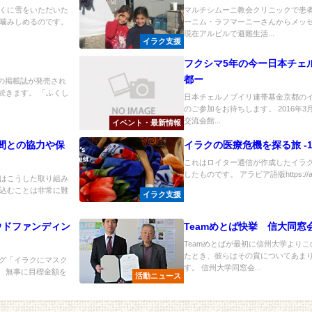
くに雪をいただいた
マルチシムーニ教会クリニックで患
噛みしめるのです。
ーニム・ラフマーニーさんからメッセ
現在アルビルで避難生活...
イラク支援
フクシマ5年の今ー日本チェ
都ー
ての掲載誌が発売され
続きます。 「ふくし
日本チェルノブイリ連帯基金京都のイ
のご参加をお待ちします。 2016年3月
交流会館...
イベント・最新情報
間との協力や保
イラクの医療危機を探る旅 -1
これはロイター通信が作成したイラ
したものです。 アラビア語版https://ara.re
はこうした取り組み
込むことは非常に難
イラク支援
ウドファンディン
Teamめとば快挙 信大同窓
Teamめとばが最初に信州大学より
たとき、彼らはその賞についてあま
ィング「イラクにマスク
す。 信州大学同窓会...
。 無事に目標金額を
活動ニュース