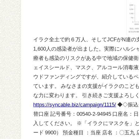
イラク全土で約６万人、そしてJCFがN連
1,600人の感染者が出ました。実際にハル
療者も感染のリスクがある中で地域の保健衛
ェイスシールド、マスク、アルコール消毒液
ウドファンディングですが、紹介しているペ
ています。 みなさまの支援がイラクのこど
な力に変わります。 引き続きご支援よろし
https://syncable.biz/campaign/1115/
◆◇振込
替口座 記号番号：00540-2-94945 
入してください。 ※「イラクにマスクを」
ード 9900） 預金種目 ：当座 店名 ：〇五九