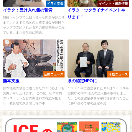
イラク支援
イベント・最新情報
イラク：受け入れ側の苦労
イラク・ウクライナイベントや
ります！
難民キャンプでは日々様々な問題が起こり
ます。クルド自治区の人権委員会が難民キ
...
ャンプで支給された食料の賞味期限が切れ
ている、また衛生面に問題...
活動ニュース
活動ニュース
熊本支援
県の認定NPOに
熊本地震の被害に遭われた方々に心よりお
１９９１年に設立されたJCFは２００９年
見舞い申し上げます。 この度、松本市内
国税庁のNPO法人の法人格を取得しまし
のレストランなどの調理師の有志が集ま
た。この度認定事務が県に移管されたこと
り、被災地で炊き出し等のボ...
に伴い改めて県の認定を受...