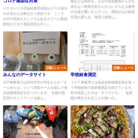
コロナ感染症対策
復旧とは表向き、元旦の地震被害から立ち
直れない能登の皆さんの上にさらなる被害
バグダード小児福祉教育病院はイラク最大
の大波が覆いかぶさった。濁流が山の斜面
の小児がん治療を行う病院です。ここで
を流れ落ちる。地震で崩壊し...
JCFの現地スタッフでもあるカリーム看護
師長がコロナ感染対策を行っ...
活動ニュース
活動ニュース
みんなのデータサイト
学校給食測定
JCF事務局では信州大学の学生さんが「チ
ＪＣＦ事務局では食品放射能測定器を使っ
ームめとば」という測定チームを組んで食
て学校給食の放射能測定を続けています。
品放射能測定を行っています。 全国の測
昨日測定したのは「サツマイモ」。 放射
定所がネットワークを組ん...
能が検出されることが無いの...