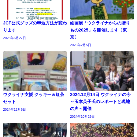
JCF公式グッズの申込方法が変わ
絵画展「ウクライナからの贈り
ります
もの2025」を開催します〔東
京〕
2025年6月27日
2025年2月5日
ウクライナ支援 クッキー＆紅茶
2024.12月14日 ウクライナの今
セット
～玉本英子氏のレポートと現地
の声～開催
2024年12月6日
2024年10月29日