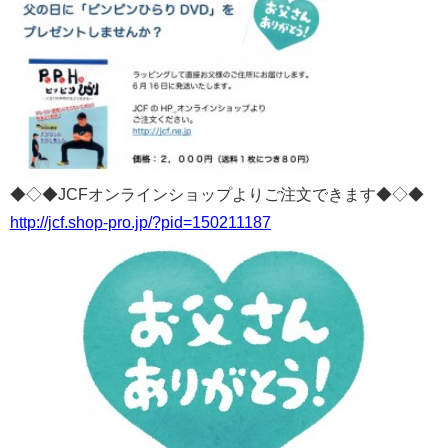
◆◇◆JCFオンラインショップよりご注文できます◆◇◆
http://jcf.shop-pro.jp/?pid=150211187