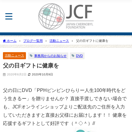
ホーム
ブログ一覧用
活動ニュース
父の日ギフトに健康を
活動ニュース
事務局からのお知らせ
DVD
父の日ギフトに健康を
2020年6月2日
2020年10月9日
父の日にDVD「PPHピンピンひらりー人生100年時代をど
う生きるー」を贈りませんか？ 直接手渡しできない場合で
も、JCFオンラインショップよりご配送先のご住所を入力
していただきますと直接お父様にお届けします！！ 健康を
応援するギフトとして好評です（＾◇＾）//