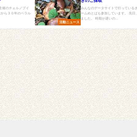
ー
きのこ採取
F主催のチェルノブイ
みんなのデータサイトで行っている
故から３０年のベラル
ームめとばも参加しています。 先日
ました。 時期が遅いの...
活動ニュース