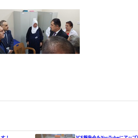
ます！
JCF報告会をYouTubeにアッ