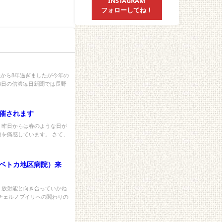
INSTAGRAM
フォローしてね！
故から8年過ぎましたが今年の
16日の信濃毎日新聞では長野
開催されます
、昨日からは春のような日が
題を痛感しています。 さて、
ベトカ地区病院）来
、放射能と向き合っていかね
チェルノブイリへの関わりの