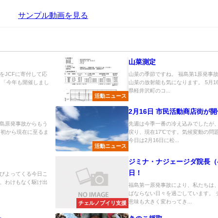
サンプル動画を見る
山菜測定
をJCFに寄付して応
山菜の季節ですね。 福島第1原発事
 「今年も開催しまし
山菜の放射能も気になります。 5月
県軽井沢町のコ...
活動ニュース
2月16日 市民活動商店街が
島原発事故からもう
先週は今季一番の冷え込みでしたが
当初から現在に至るま
戻り、現在17℃です。気候変動の問
今日は2月16日に松...
活動ニュース
ジミナ・ナジェージダ院長（
日！
びよってくる今日こ
、わけもなく駆け出
福島第一原発事故により、私たちは
ばならない日々を過ごしています。 
意味も大きく変わってき...
チェルノブイリ支援