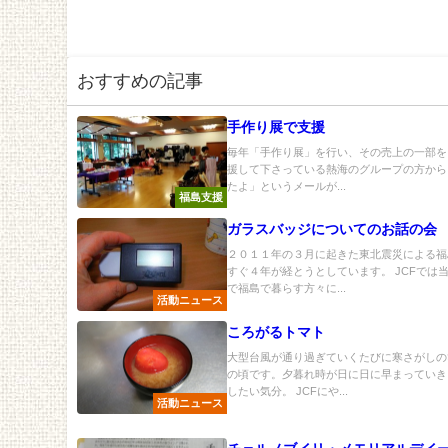
おすすめの記事
手作り展で支援
毎年「手作り展」を行い、その売上の一部を
援して下さっている熱海のグループの方から
たよ」というメールが...
福島支援
ガラスバッジについてのお話の会
２０１１年の３月に起きた東北震災による福
すぐ４年が経とうとしています。 JCFでは
で福島で暮らす方々に...
活動ニュース
ころがるトマト
大型台風が通り過ぎていくたびに寒さがしの
の頃です。夕暮れ時が日に日に早まっていき
したい気分。 JCFにや...
活動ニュース