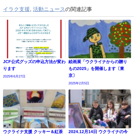
イラク支援
,
活動ニュース
の関連記事
JCF公式グッズの申込方法が変わ
絵画展「ウクライナからの贈り
ります
もの2025」を開催します〔東
京〕
2025年6月27日
2025年2月5日
ウクライナ支援 クッキー＆紅茶
2024.12月14日 ウクライナの今