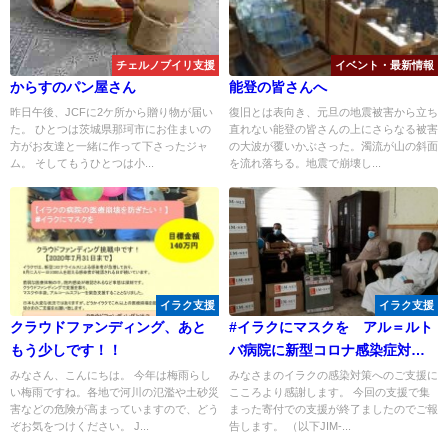
チェルノブイリ支援
イベント・最新情報
からすのパン屋さん
能登の皆さんへ
昨日午後、JCFに2ケ所から贈り物が届い
復旧とは表向き、元旦の地震被害から立ち
た。 ひとつは茨城県那珂市にお住まいの
直れない能登の皆さんの上にさらなる被害
方がお友達と一緒に作って下さったジャ
の大波が覆いかぶさった。濁流が山の斜面
ム。 そしてもうひとつは小...
を流れ落ちる。地震で崩壊し...
イラク支援
イラク支援
クラウドファンディング、あと
#イラクにマスクを アル＝ルト
もう少しです！！
バ病院に新型コロナ感染症対策
物資を届けました
みなさん、こんにちは。 今年は梅雨らし
みなさまのイラクの感染対策へのご支援に
い梅雨ですね。各地で河川の氾濫や土砂災
こころより感謝します。 今回の支援で集
害などの危険が高まっていますので、どう
まった寄付での支援が終了ましたのでご報
ぞお気をつけください。 J...
告します。 （以下JIM-...