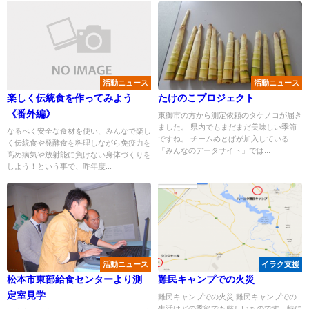
活動ニュース
活動ニュース
楽しく伝統食を作ってみよう
たけのこプロジェクト
《番外編》
東御市の方から測定依頼のタケノコが届き
ました。 県内でもまだまだ美味しい季節
なるべく安全な食材を使い、みんなで楽し
ですね。 チームめとばが加入している
く伝統食や発酵食を料理しながら免疫力を
「みんなのデータサイト」では...
高め病気や放射能に負けない身体づくりを
しよう！という事で、昨年度...
活動ニュース
イラク支援
松本市東部給食センターより測
難民キャンプでの火災
定室見学
難民キャンプでの火災 難民キャンプでの
生活はどの季節でも厳しいものです。特に