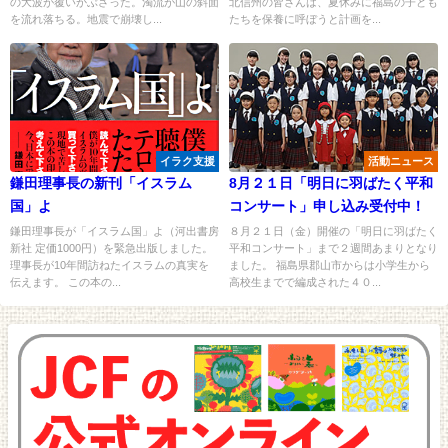
の大波が覆いかぶさった。濁流が山の斜面
北信州の皆さんは、夏休みに福島の子ども
を流れ落ちる。地震で崩壊し...
たちを保養に呼ぼうと計画を...
イラク支援
活動ニュース
鎌田理事長の新刊「イスラム
8月２１日「明日に羽ばたく平和
国」よ
コンサート」申し込み受付中！
鎌田理事長が「イスラム国」よ（河出書房
８月２１日（金）開催の「明日に羽ばたく
新社 定価1000円）を緊急出版しました。
平和コンサート」まで２週間あまりとなり
理事長が10年間訪ねたイスラムの真実を
ました。 福島県郡山市からは小学生から
伝えます。 この本の...
高校生までで編成された４０...