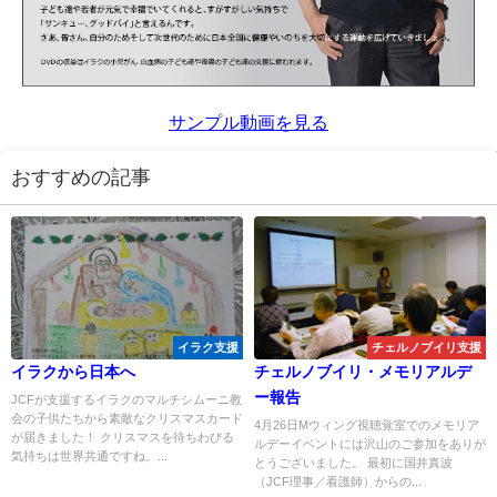
サンプル動画を見る
おすすめの記事
イラク支援
チェルノブイリ支援
イラクから日本へ
チェルノブイリ・メモリアルデ
ー報告
JCFが支援するイラクのマルチシムーニ教
会の子供たちから素敵なクリスマスカード
4月26日Mウィング視聴覚室でのメモリア
が届きました！ クリスマスを待ちわびる
ルデーイベントには沢山のご参加をありが
気持ちは世界共通ですね。...
とうございました。 最初に国井真波
（JCF理事／看護師）からの...