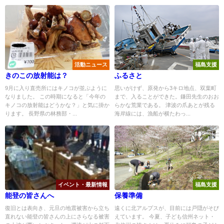
活動ニュース
福島支援
きのこの放射能は？
ふるさと
9月に入り直売所にはキノコが並ぶように
思いがけず、原発から3キロ地点、双葉町
なりました。 この時期になると「今年の
まで、入ることができた。鎌田先生のおお
キノコの放射能はどうかな？」と気に掛か
らかな荒業である。 津波の爪あとが残る
ります。 長野県の林務部・...
海岸線には、漁船が横たわっ...
イベント・最新情報
福島支援
能登の皆さんへ
保養準備
復旧とは表向き、元旦の地震被害から立ち
遠くに北アルプスが、目前には戸隠がそび
直れない能登の皆さんの上にさらなる被害
えています。 今夏、子ども信州ネット・