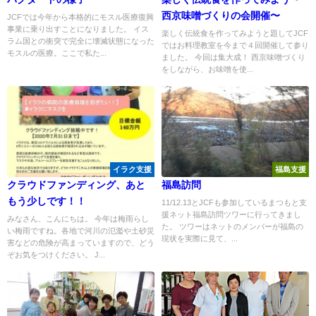
西京味噌づくりの会開催〜
JCFでは今年から本格的にモスル医療復興
事業に乗り出すことになりました。 イス
楽しく伝統食を作ってみようと題してJCF
ラム国との衝突で完全に壊滅状態になった
ではお料理教室を今まで４回開催して参り
モスルの医療。ここで私た...
ました。 今回は集大成！ 西京味噌づくり
をしながら、お味噌を使...
イラク支援
福島支援
クラウドファンディング、あと
福島訪問
もう少しです！！
11/12.13とJCFも参加しているまつもと支
援ネット福島訪問ツワーに行ってきまし
みなさん、こんにちは。 今年は梅雨らし
た。 ツワーはネットのメンバーが福島の
い梅雨ですね。各地で河川の氾濫や土砂災
現状を実際に見て、...
害などの危険が高まっていますので、どう
ぞお気をつけください。 J...