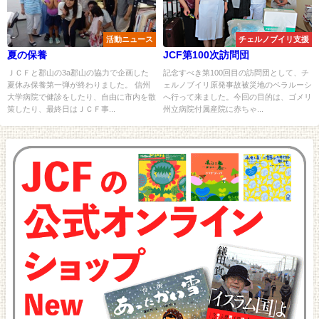
活動ニュース
チェルノブイリ支援
夏の保養
JCF第100次訪問団
ＪＣＦと郡山の3a郡山の協力で企画した
記念すべき第100回目の訪問団として、チ
夏休み保養第一弾が終わりました。 信州
ェルノブイリ原発事故被災地のベラルーシ
大学病院で健診をしたり、自由に市内を散
へ行って来ました。今回の目的は、ゴメリ
策したり、最終日はＪＣＦ事...
州立病院付属産院に赤ちゃ...