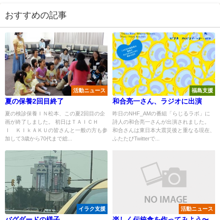
おすすめの記事
活動ニュース
福島支援
夏の保養2回目終了
和合亮一さん、ラジオに出演
夏の検診保養ＩＮ松本、この夏2回目の企
昨日のNHF_AMの番組「らじるラボ」に
画が終了しました。 初日はＴＡＩＣＨ
詩人の和合亮一さんが出演されました。
Ｉ ＫＩｋＡＫＵの皆さんと一般の方も参
和合さんは東日本大震災後と重なる現在、
加して3歳から70代まで総...
ふたたびTwitterで...
イラク支援
活動ニュース
バグダードの様子
楽しく伝統食を作ってみよう〜