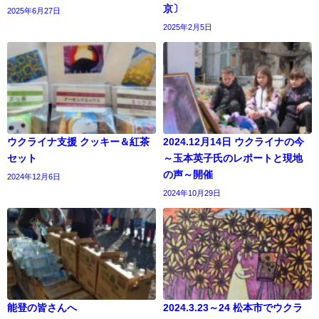
京〕
2025年6月27日
2025年2月5日
ウクライナ支援 クッキー＆紅茶
2024.12月14日 ウクライナの今
セット
～玉本英子氏のレポートと現地
の声～開催
2024年12月6日
2024年10月29日
能登の皆さんへ
2024.3.23～24 松本市でウクラ