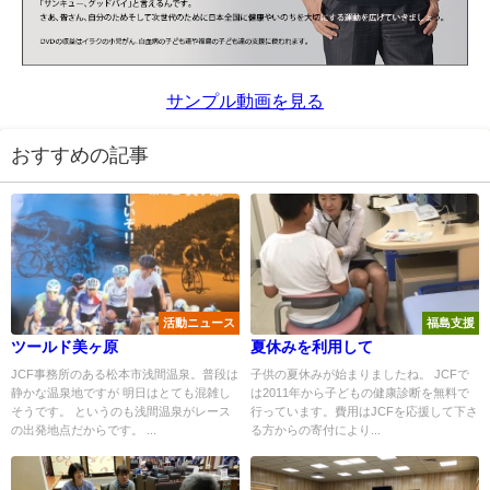
サンプル動画を見る
おすすめの記事
活動ニュース
福島支援
ツールド美ヶ原
夏休みを利用して
JCF事務所のある松本市浅間温泉。普段は
子供の夏休みが始まりましたね。 JCFで
静かな温泉地ですが 明日はとても混雑し
は2011年から子どもの健康診断を無料で
そうです。 というのも浅間温泉がレース
行っています。費用はJCFを応援して下さ
の出発地点だからです。 ...
る方からの寄付により...