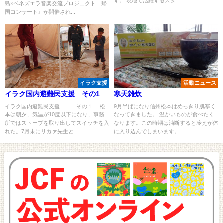
す。 現地で活躍するスタ...
島×ベネズエラ音楽交流プロジェクト 帰
国コンサート』が開催され...
イラク支援
活動ニュース
イラク国内避難民支援 その1
寒天雑炊
イラク国内避難民支援 その１ 松
9月半ばになり信州松本はめっきり肌寒く
本は朝夕、気温が10度以下になり、事務
なってきました。 温かいものが食べたく
所ではストーブを取り出してスイッチを入
なります。この時期は油断すると冷えが体
れた。7月末にリカァ先生と...
に入り込んでしまいます。 ...