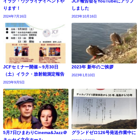
イラク・ウクライナイベントや
JCF報告会をYouTubeにアップ
ります！
しました
2024年7月16日
2023年10月16日
JCFセミナー開催～9月30日
2023年 新年のご挨拶
（土）イラク・放射能測定報告
2023年1月10日
2023年9月5日
5月7日ひまわりCinema&Jazz＠
グランドゼロ126号発送作業中に
キッセイ文化ホール