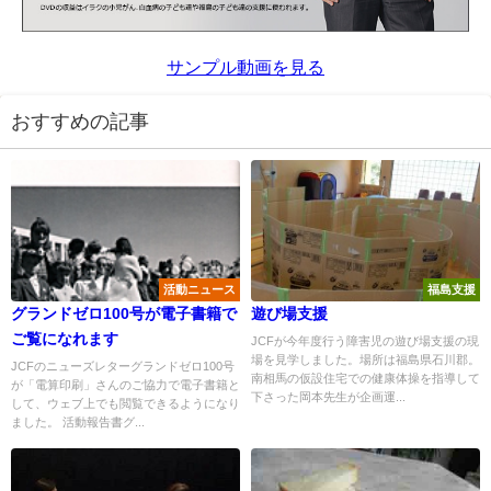
サンプル動画を見る
おすすめの記事
活動ニュース
福島支援
グランドゼロ100号が電子書籍で
遊び場支援
ご覧になれます
JCFが今年度行う障害児の遊び場支援の現
場を見学しました。場所は福島県石川郡。
JCFのニューズレターグランドゼロ100号
南相馬の仮設住宅での健康体操を指導して
が「電算印刷」さんのご協力で電子書籍と
下さった岡本先生が企画運...
して、ウェブ上でも閲覧できるようになり
ました。 活動報告書グ...