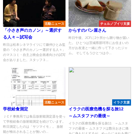
活動ニュース
チェルノブイリ支援
「小さき声のカノン」～選択す
からすのパン屋さん
る人々～試写会
昨日午後、JCFに2ケ所から贈り物が届い
た。 ひとつは茨城県那珂市にお住まいの
昨日は松本シネマライツにて鎌仲ひとみ監
方がお友達と一緒に作って下さったジャ
督の「小さき声のカノンー選択する人々」
ム。 そしてもうひとつは小...
のマスコミ・自主上映会企画者向けの試写
会がありました。スタッフ３...
活動ニュース
イラク支援
学校給食測定
イラクの医療危機を探る旅12
～ムスタファの最後～
ＪＣＦ事務局では食品放射能測定器を使っ
て学校給食の放射能測定を続けています。
イラクの医療危機を探る旅11 ～ムスタ
昨日測定したのは「サツマイモ」。 放射
ファの最後～ ムスタファは数分おきに痛
能が検出されることが無いの...
みに身もだえするが、めったにそれを声に