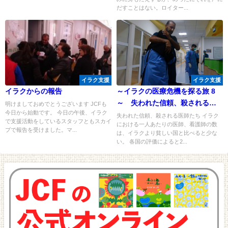
だすことはない。ロイター...
イラク支援
イラク支援
イラクからの報告
～イラクの医療危機を探る旅 8
～ 失われた信頼、殺される医
明けましておめでとうございます JCFも
今日から始動です。 今日の午後、イラク
師たち
失われた信頼、殺される医師たち イラク
で支援活動をしているスタッフともスカイ
における一人あたりの医師、看護師の数
プで報告を受けました。マ...
は、イラクより貧しい国と比べると少な
い。 各国の評価によると2...