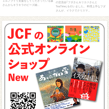
ェルノブイリ支援をしてくださっている森
の交流会｢フダさん＆リカァさんと
さんからキラキラのビーズ細...
TeaTime｣を行いました。 料理上手なフダ
さんが、イラクでクリスマ...