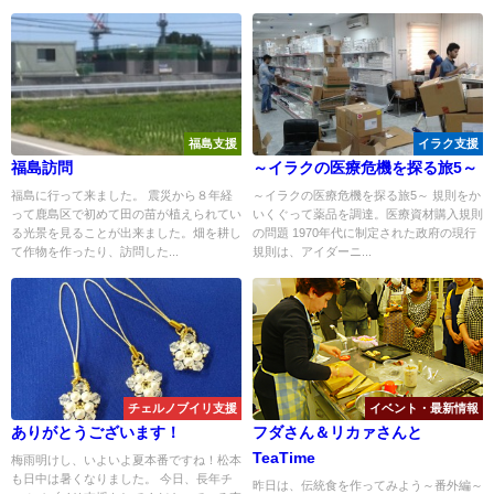
福島支援
イラク支援
福島訪問
～イラクの医療危機を探る旅5～
福島に行って来ました。 震災から８年経
～イラクの医療危機を探る旅5～ 規則をか
って鹿島区で初めて田の苗が植えられてい
いくぐって薬品を調達。医療資材購入規則
る光景を見ることが出来ました。畑を耕し
の問題 1970年代に制定された政府の現行
て作物を作ったり、訪問した...
規則は、アイダーニ...
チェルノブイリ支援
イベント・最新情報
ありがとうございます！
フダさん＆リカァさんと
TeaTime
梅雨明けし、いよいよ夏本番ですね！松本
も日中は暑くなりました。 今日、長年チ
昨日は、伝統食を作ってみよう～番外編～