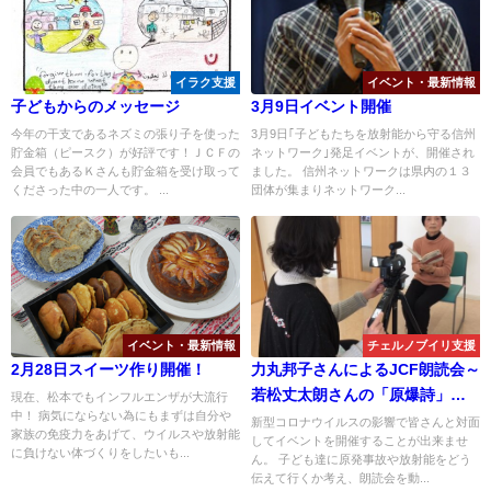
イラク支援
イベント・最新情報
子どもからのメッセージ
3月9日イベント開催
今年の干支であるネズミの張り子を使った
3月9日｢子どもたちを放射能から守る信州
貯金箱（ピースク）が好評です！ＪＣＦの
ネットワーク｣発足イベントが、開催され
会員でもあるＫさんも貯金箱を受け取って
ました。 信州ネットワークは県内の１３
くださった中の一人です。 ...
団体が集まりネットワーク...
イベント・最新情報
チェルノブイリ支援
2月28日スイーツ作り開催！
力丸邦子さんによるJCF朗読会～
若松丈太朗さんの「原爆詩」・
現在、松本でもインフルエンザが大流行
中！ 病気にならない為にもまずは自分や
「既視体験」の朗読とベラルー
新型コロナウイルスの影響で皆さんと対面
家族の免疫力をあげて、ウイルスや放射能
してイベントを開催することが出来ませ
シでのエピソード
に負けない体づくりをしたいも...
ん。 子ども達に原発事故や放射能をどう
伝えて行くか考え、朗読会を動...