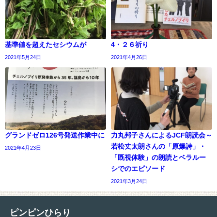
基準値を超えたセシウムが
4・２６祈り
2021年5月24日
2021年4月26日
グランドゼロ126号発送作業中に
力丸邦子さんによるJCF朗読会～
若松丈太朗さんの「原爆詩」・
2021年4月23日
「既視体験」の朗読とベラルー
シでのエピソード
2021年3月24日
ピンピンひらり