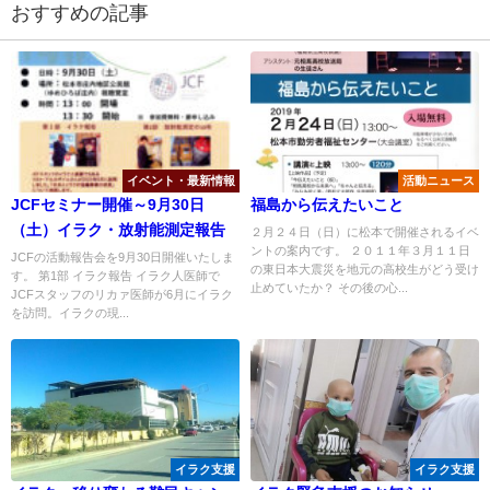
おすすめの記事
イベント・最新情報
活動ニュース
JCFセミナー開催～9月30日
福島から伝えたいこと
（土）イラク・放射能測定報告
２月２４日（日）に松本で開催されるイベ
ントの案内です。 ２０１１年３月１１日
JCFの活動報告会を9月30日開催いたしま
の東日本大震災を地元の高校生がどう受け
す。 第1部 イラク報告 イラク人医師で
止めていたか？ その後の心...
JCFスタッフのリカァ医師が6月にイラク
を訪問。イラクの現...
イラク支援
イラク支援