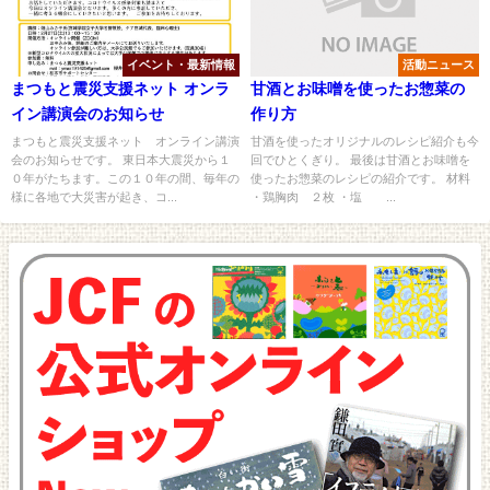
イベント・最新情報
活動ニュース
まつもと震災支援ネット オンラ
甘酒とお味噌を使ったお惣菜の
イン講演会のお知らせ
作り方
まつもと震災支援ネット オンライン講演
甘酒を使ったオリジナルのレシピ紹介も今
会のお知らせです。 東日本大震災から１
回でひとくぎり。 最後は甘酒とお味噌を
０年がたちます。この１０年の間、毎年の
使ったお惣菜のレシピの紹介です。 材料
様に各地で大災害が起き、コ...
・鶏胸肉 ２枚 ・塩 ...