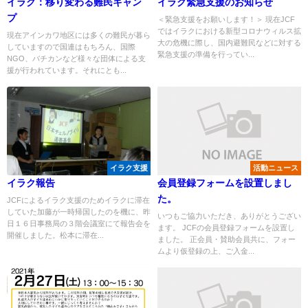
イラク：移り変わる難民キャン
イラク緊急支援のお知らせ
プ
＜緊急支援をお願いします！＞ 現在JCF
ではイラクにおける新型コロナウィルス拡
現在アインカワ地区には多くの難民が暮ら
大の危機に際し、国内避難民などに対する
していますので国連はもちろん、国際
緊急支援の準備を行ってい...
NGO、バチカンなど様々な団体による支
援が行われています。それにとも...
イラク支援
活動ニュース
イラク報告
会員登録フォームを設置しまし
た。
JCFによるイラク支援のためイラクに滞在
していた加藤が一時帰国したのを機に、昨
いつもご協力いただき、ありがとうござい
日１６日事務局の３階会議室にて報告会を
ます。 JCFの会員登録フォームを設置し
開催しました。松本に滞在...
ました。 正会員・賛助会員共に、フォー
ムより仮登録の上、ご入金...