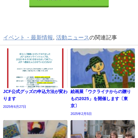
イベント・最新情報
,
活動ニュース
の関連記事
JCF公式グッズの申込方法が変わ
絵画展「ウクライナからの贈り
ります
もの2025」を開催します〔東
京〕
2025年6月27日
2025年2月5日