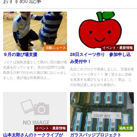
おすすめの記事
活動ニュース
イベント・最新情報
９月の遊び場支援
28日スイーツ作り 参加申し込
み受付中！
ＪＣＦは福島支援として障がい児の遊び場
支援を行っています。 先日の訪問では福
先日このブログで発表しました、甘酒を使
島県玉川村で行われた遊び場におじゃまし
ったスイーツ作り！！ 漸く皆さまに詳細
ました。遊び場は作業療法士...
を発表する運びとなりました！ 実は、こ
の企画は楽しみながら家族の...
イベント・最新情報
福島支援
山本太郎さんのトークライブが
ガラスバッジプロジェクト