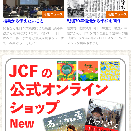
活動ニュース
活動ニュース
福島から伝えたいこと
戦後70年信州から平和を問う
間もなく東日本大震災によ福島第1原発事
信濃毎日新聞8月13日、30面に「戦後70年
故から丸8年になります。 2月24日（日）
信州から」平和を問うと題して連載中の第
松本市主催・まつもと震災支援ネット主管
7部にイラク滞在中のＪＣＦスタッフのコ
で「福島から伝えたいこ...
メントが掲載されまし...