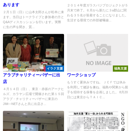
あります
２０１４年度ガラスバジプロジェクトが５
月末で終了。６月から新たに３a郡山に関
２月１日（日）に山本太郎さんが松本に来
わる３５名が装着することになりました。
ます。当日はトークライブと参加者の方と
生活する環境での外部被曝線...
Q&Aディスカッションを行います。実際
に生の声を聞き、質...
イラク支援
福島支援
アラブチャリティーバザーに出
ワークショップ
店
もうすぐ夏休みですね。 ＪＣＦでは休み
を利用して健診を兼ね、福島や関東から親
４月１４日（日）、東京・赤坂のアークヒ
子を招待する保養を企画しました。 8月20
ルズ、カラヤン広場で開催された第１５回
日には東京からＴＡＩＣ...
アラブ・チャリティーバザーに東京の
JIM―NETさんと共に出店さ...