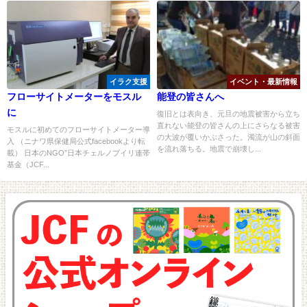
イラク支援
イベント・最新情報
フローサイトメーターをモスル
能登の皆さんへ
に
復旧とは表向き、元旦の地震被害から立ち
直れない能登の皆さんの上にさらなる被害
モスルに初めてのフローサイトメーター導
の大波が覆いかぶさった。濁流が山の斜面
入 （ニナワ県保健局公式facebookより転
を流れ落ちる。地震で崩壊し...
載） 日本のNGO”日本チェルノブイリ連帯
基金（JCF...