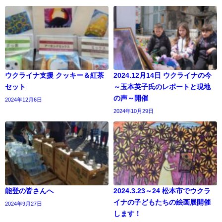
ウクライナ支援 クッキー＆紅茶
2024.12月14日 ウクライナの今
セット
～玉本英子氏のレポートと現地
の声～開催
2024年12月6日
2024年10月29日
能登の皆さんへ
2024.3.23～24 松本市でウクラ
イナの子どもたちの絵画展開催
2024年9月27日
します！