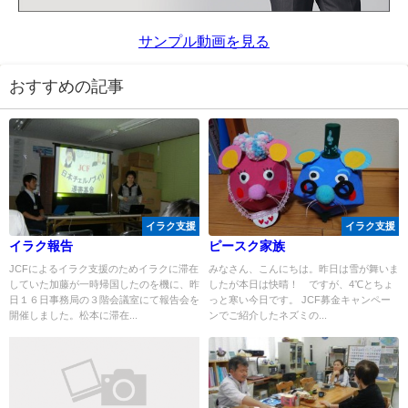
サンプル動画を見る
おすすめの記事
イラク支援
イラク支援
イラク報告
ピースク家族
JCFによるイラク支援のためイラクに滞在
みなさん、こんにちは。昨日は雪が舞いま
していた加藤が一時帰国したのを機に、昨
したが本日は快晴！ ですが、4℃とちょ
日１６日事務局の３階会議室にて報告会を
っと寒い今日です。 JCF募金キャンペー
開催しました。松本に滞在...
ンでご紹介したネズミの...