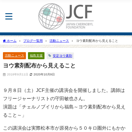
ホーム
ブログ一覧用
活動ニュース
ヨウ素剤配布から見えること
活動ニュース
福島支援
安定ヨウ素剤
ヨウ素剤配布から見えること
2018年9月11日
2020年10月9日
９月８日（土）JCF主催の講演会を開催しました。講師は
フリージャーナリストの守田敏也さん。
演題は「チェルノブイリから福島～ヨウ素剤配布から見え
ること～」
この講演会は実際松本市が原発から５０キロ圏外にもかか