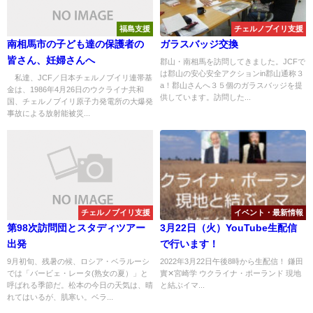
福島支援
チェルノブイリ支援
南相馬市の子ども達の保護者の
ガラスバッジ交換
皆さん、妊婦さんへ
郡山・南相馬を訪問してきました。JCFで
は郡山の安心安全アクションin郡山通称３
私達、JCF／日本チェルノブイリ連帯基
a！郡山さんへ３５個のガラスバッジを提
金は、1986年4月26日のウクライナ共和
供しています。訪問した...
国、チェルノブイリ原子力発電所の大爆発
事故による放射能被災...
チェルノブイリ支援
イベント・最新情報
第98次訪問団とスタディツアー
3月22日（火）YouTube生配信
出発
で行います！
9月初旬、残暑の候、ロシア・ベラルーシ
2022年3月22日午後8時から生配信！ 鎌田
では「バービェ・レータ(熟女の夏）」と
實✕宮崎学 ウクライナ・ポーランド 現地
呼ばれる季節だ。松本の今日の天気は、晴
と結ぶイマ...
れてはいるが、肌寒い。ベラ...