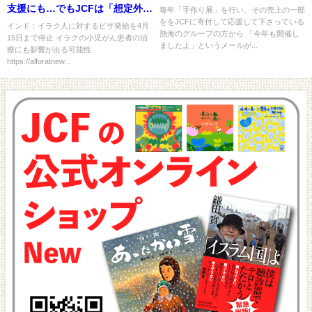
支援にも…でもJCFは「想定外は
毎年「手作り展」を行い、その売上の一部
ををJCFに寄付して応援して下さっている
想定内！」
インド：イラク人に対するビザ発給を4月
熱海のグループの方から 「今年も開催し
15日まで停止 イラクの小児がん患者の治
ましたよ」というメールが...
療にも影響が出る可能性
https://alforatnew...