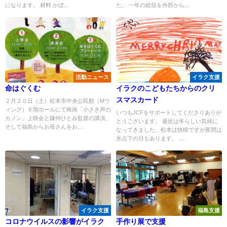
になります。 材料 かぼ...
た。 一年の総括を外部から...
活動ニュース
イラク支援
命はぐくむ
イラクのこどもたちからのクリ
スマスカード
２月２０日（土）松本市中央公民館（Mウ
ィング）６階ホールにて映画「小さき声の
いつもJCFをサポートしてくださりありが
カノン」上映会と鎌仲ひとみ監督の講演、
とうございます。 最近は冬らしい気候に
そして福島からお母さんをお...
なってきました。松本は快晴ですが夜間は
氷点下の日もあります。 ...
イラク支援
福島支援
コロナウイルスの影響がイラク
手作り展で支援