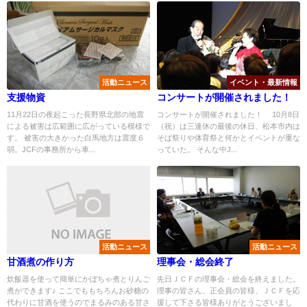
活動ニュース
イベント・最新情報
支援物資
コンサートが開催されました！
11月22日の夜起こった長野県北部の地震
コンサートが開催されました！ 10月8日
による被害は広範囲に広がっている模様で
（祝）は三連休の最後の休日、松本市内は
す。 被害の大きかった白馬地方は震度６
そば祭りや体育祭と何かとイベントが重な
弱。JCFの事務所から車...
っていた。 そんな中J...
活動ニュース
活動ニュース
甘酒煮の作り方
理事会・総会終了
炊飯器を使って簡単にかぼちゃ煮とりんご
先日ＪＣＦの理事会・総会を終えました。
煮ができます♪ ここでももちろんお砂糖の
理事の皆さん、正会員の皆様、ＪＣＦを応
代わりに甘酒を使うのでまるみのある甘さ
援して下さる皆様ありがとうございまし