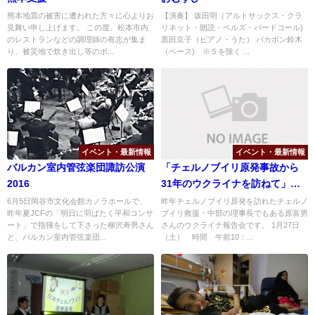
熊本地震の被害に遭われた方々に心よりお
【演奏】 坂田明（アルトサックス・クラ
見舞い申し上げます。 この度、松本市内
リネット・朗読・ベルズ・バードコール)
のレストランなどの調理師の有志が集ま
黒田京子（ピアノ・うた） バカボン鈴木
り、被災地で炊き出し等のボ...
（ベース) ※５を除く ...
イベント・最新情報
イベント・最新情報
バルカン室内管弦楽団諏訪公演
「チェルノブイリ原発事故から
2016
31年のウクライナを訪ねて」報
告会
6月5日岡谷市文化会館カノラホールで、
昨年チェルノブイリ原発を訪れたチェルノ
昨年夏JCFの「明日に羽ばたく平和コンサ
ブイリ救援・中部の理事長でもある原富男
ート」で指揮をして下さった柳沢寿男さん
さんのウクライナ報告会です。 1月27日
と、バルカン室内管弦楽団...
（土） 時間 午前10：...