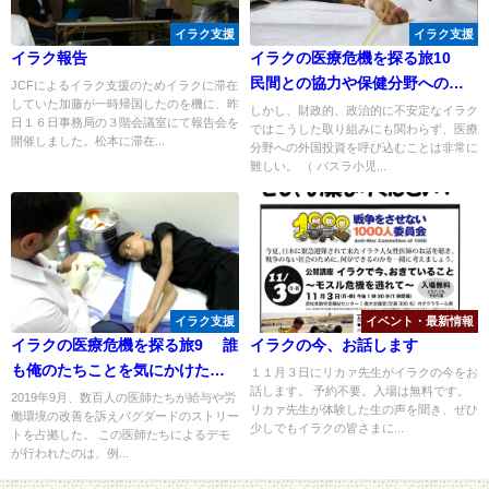
イラク支援
イラク支援
イラク報告
イラクの医療危機を探る旅10
民間との協力や保健分野への投
JCFによるイラク支援のためイラクに滞在
していた加藤が一時帰国したのを機に、昨
資の呼び込み
しかし、財政的、政治的に不安定なイラク
日１６日事務局の３階会議室にて報告会を
ではこうした取り組みにも関わらず、医療
開催しました。松本に滞在...
分野への外国投資を呼び込むことは非常に
難しい。 （ バスラ小児...
イラク支援
イベント・最新情報
イラクの医療危機を探る旅9 誰
イラクの今、お話します
も俺のたちことを気にかけたり
１１月３日にリカァ先生がイラクの今をお
話します。 予約不要。入場は無料です。
はしない…
2019年9月、数百人の医師たちが給与や労
リカァ先生が体験した生の声を聞き、ぜひ
働環境の改善を訴えバグダードのストリー
少しでもイラクの皆さまに...
トを占拠した。 この医師たちによるデモ
が行われたのは、例...