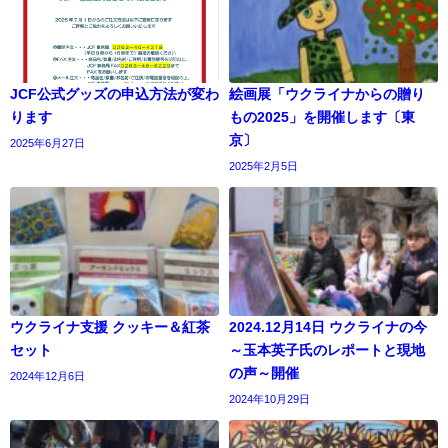
JCF公式グッズの申込方法が変わ
絵画展「ウクライナからの贈り
ります
もの2025」を開催します〔東
京〕
2025年6月27日
2025年2月5日
ウクライナ支援 クッキー＆紅茶
2024.12月14日 ウクライナの今
セット
～玉本英子氏のレポートと現地
の声～開催
2024年12月6日
2024年10月29日