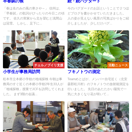
早春賦の候
続・続バグダード
「春は名のみの風の寒さや～」 信州は、
今のバグダードのお話ということで２つほ
「早春賦」の歌詞がぴったりの今日この頃
どブログを書かかせていただきました。
です。 佐久の実家から北を望むと浅間山
人の姿が見えない風景の写真ばかりをご紹
は冠雪。 しかし、足下に...
介しましたが、少しだけバグ...
チェルノブイリ支援
活動ニュース
小学生が事務局訪問
フキノトウの測定
松本市立本郷小学校の地域探検 今朝は事
Teamめとばが、メンバー自宅近く（北安
務局のすぐ近くの本郷小学校2年生33人が
曇郡松川村）のフキノトウの放射能測定を
「地域探検」授業でJCFを訪問してくれま
行いました。 先日のあたたかい陽気で一
した。 まず3階の会議...
気に大きくなり花が咲いて...