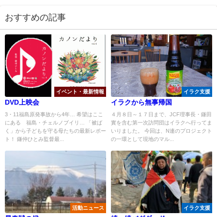
おすすめの記事
イベント・最新情報
イラク支援
DVD上映会
イラクから無事帰国
3・11福島原発事故から4年… 希望はここ
４月８日～１７日まで、JCF理事長・鎌田
にある 福島・チェルノブイリ… 「被ば
實を含む第一次訪問団はイラクへ行ってま
く」から子どもを守る母たちの最新レポー
いりました。 今回は、N連のプロジェクト
ト！ 鎌仲ひとみ監督最...
の一環として現地のマル...
活動ニュース
イラク支援