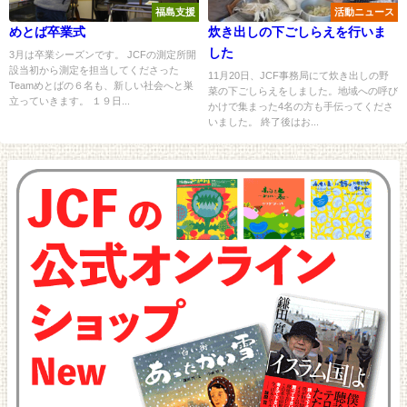
福島支援
活動ニュース
めとば卒業式
炊き出しの下ごしらえを行いま
した
3月は卒業シーズンです。 JCFの測定所開
設当初から測定を担当してくださった
11月20日、JCF事務局にて炊き出しの野
Teamめとばの６名も、新しい社会へと巣
菜の下ごしらえをしました。地域への呼び
立っていきます。 １９日...
かけで集まった4名の方も手伝ってくださ
いました。 終了後はお...