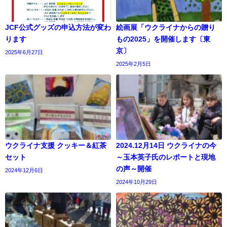
JCF公式グッズの申込方法が変わ
絵画展「ウクライナからの贈り
ります
もの2025」を開催します〔東
京〕
2025年6月27日
2025年2月5日
ウクライナ支援 クッキー＆紅茶
2024.12月14日 ウクライナの今
セット
～玉本英子氏のレポートと現地
の声～開催
2024年12月6日
2024年10月29日