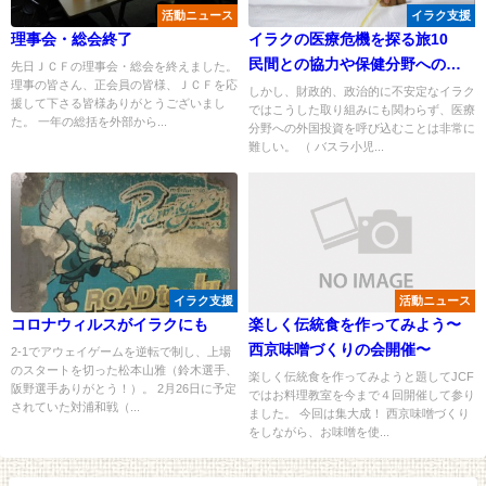
活動ニュース
イラク支援
理事会・総会終了
イラクの医療危機を探る旅10
民間との協力や保健分野への投
先日ＪＣＦの理事会・総会を終えました。
理事の皆さん、正会員の皆様、ＪＣＦを応
資の呼び込み
しかし、財政的、政治的に不安定なイラク
援して下さる皆様ありがとうございまし
ではこうした取り組みにも関わらず、医療
た。 一年の総括を外部から...
分野への外国投資を呼び込むことは非常に
難しい。 （ バスラ小児...
イラク支援
活動ニュース
コロナウィルスがイラクにも
楽しく伝統食を作ってみよう〜
西京味噌づくりの会開催〜
2-1でアウェイゲームを逆転で制し、上場
のスタートを切った松本山雅（鈴木選手、
楽しく伝統食を作ってみようと題してJCF
阪野選手ありがとう！）。 2月26日に予定
ではお料理教室を今まで４回開催して参り
されていた対浦和戦（...
ました。 今回は集大成！ 西京味噌づくり
をしながら、お味噌を使...