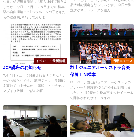
先日、信濃毎日新聞にも取り上げて頂きま
品放射能測定を行っています。 全国の測
したが、今月１７日～２５日までJR松本
定所がネットワークを組ん...
駅の自由通路にて｢ベラルーシの子どもた
ちの絵画展｣を行っておりま...
イベント・最新情報
活動ニュース
JCF講座のお知らせ
郡山ジュニアオーケストラ音楽
保養ＩＮ松本
2月11日（土）に開催されるＪＣＦセミナ
ーのお知らせです。 講演テーマ「放射能
昨日21日、郡山ジュニアオーケストラの
を忘れていませんか」 講師・・・チェル
メンバーと保護者45名が松本に到着しま
ノブイリ救援・中部の河田...
した。 午後2時から松本市キッセイホール
で開催されたサイトウキネ...