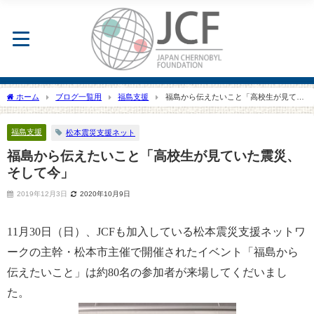
ホーム
ブログ一覧用
福島支援
福島から伝えたいこと「高校生が見てい
た震災、そして今」
福島支援
松本震災支援ネット
福島から伝えたいこと「高校生が見ていた震災、
そして今」
2019年12月3日
2020年10月9日
11
月
30
日（日）、
JCF
も加入している松本震災支援ネットワ
ークの主幹・松本市主催で開催されたイベント「福島から
伝えたいこと」は約
80
名の参加者が来場してくだいまし
た。