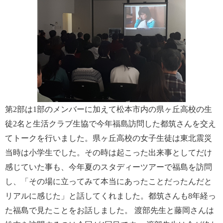
第
2
部は
1
部のメンバーに加えて松本市内の県ヶ丘高校の生
徒
2
名と生活クラブ生協で今年福島訪問した都筑さんを交え
てトークを行いました。
県ヶ丘高校の女子生徒は東北震災
当時は小学生でした。その時は起こった出来事としてだけ
感じていた事も、今年夏のスタディーツアーで福島を訪問
し、「その場に立ってみて本当にあったことだったんだと
リアルに感じた」と話してくれました。
都筑さんも
8
年経っ
た福島で見たことをお話しました。
渡部先生と藤岡さんは