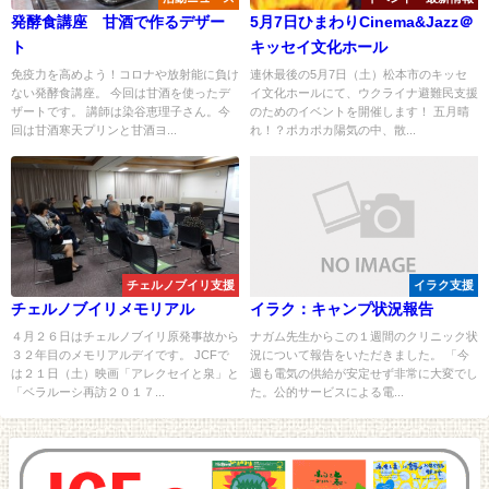
発酵食講座 甘酒で作るデザー
5月7日ひまわりCinema&Jazz＠
ト
キッセイ文化ホール
免疫力を高めよう！コロナや放射能に負け
連休最後の5月7日（土）松本市のキッセ
ない発酵食講座。 今回は甘酒を使ったデ
イ文化ホールにて、ウクライナ避難民支援
ザートです。 講師は染谷恵理子さん。今
のためのイベントを開催します！ 五月晴
回は甘酒寒天プリンと甘酒ヨ...
れ！？ポカポカ陽気の中、散...
チェルノブイリ支援
イラク支援
チェルノブイリメモリアル
イラク：キャンプ状況報告
４月２６日はチェルノブイリ原発事故から
ナガム先生からこの１週間のクリニック状
３２年目のメモリアルデイです。 JCFで
況について報告をいただきました。 「今
は２１日（土）映画「アレクセイと泉」と
週も電気の供給が安定せず非常に大変でし
「ベラルーシ再訪２０１７...
た。公的サービスによる電...