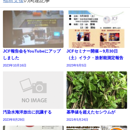
福島支援
の関連記事
JCF報告会をYouTubeにアップ
JCFセミナー開催～9月30日
しました
（土）イラク・放射能測定報告
2023年10月16日
2023年9月5日
汚染水海洋放出に抗議する
基準値を超えたセシウムが
2023年8月29日
2021年5月24日