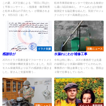
この夏、JCF主催による 「明日に羽ばた
松本市東部給食センターで使われる食材か
く平和コンサート」 ～指揮者・柳澤寿男
ら週に3品目抽出し、チームめとばが放射
と松本＆郡山の子供たち～ が開催されま
能測定する協定書を結んだ。笑顔プロジェ
す。 8月21日（金）P...
クトのリーダー高橋君はさわ...
イラク支援
活動ニュース
感謝状が
水漏れにわか補修工事
JCFのイラク医療支援でフローサイトメト
今年は特に寒い。 JCFの事務所では先週
リーの研修や機材支援を行いました。先日
の金曜日より水漏れ騒動でてんやわんや。
モスル保健局長より以下の感謝状が届きま
事務所の一階は倉庫となっている。普段は
した。皆さんご支援有難う...
２階で仕事をしているの...
活動ニュース
イベント・最新情報