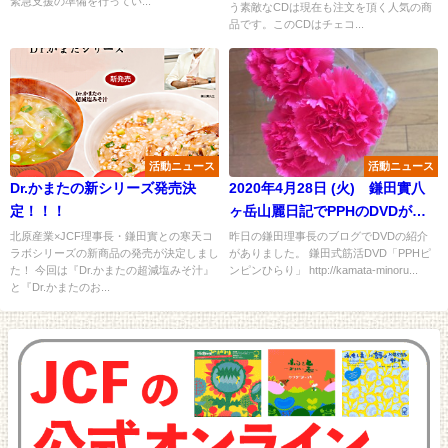
緊急支援の準備を行ってい...
う素敵なCDは現在も注文を頂く人気の商
品です。このCDはチェコ...
活動ニュース
活動ニュース
Dr.かまたの新シリーズ発売決
2020年4月28日 (火) 鎌田實八
定！！！
ヶ岳山麗日記でPPHのDVDが紹
介されました！
北原産業×JCF理事長・鎌田實との寒天コ
昨日の鎌田理事長のブログでDVDの紹介
ラボシリーズの新商品の発売が決定しまし
がありました。 鎌田式筋活DVD「PPHピ
た！ 今回は『Dr.かまたの超減塩みそ汁』
ンピンひらり」 http://kamata-minoru...
と『Dr.かまたのお...