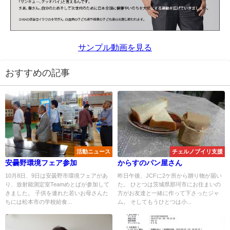
サンプル動画を見る
おすすめの記事
活動ニュース
チェルノブイリ支援
安曇野環境フェア参加
からすのパン屋さん
10月8日、9日は安曇野市環境フェアがあ
昨日午後、JCFに2ケ所から贈り物が届い
り、放射能測定室Teamめとばが参加して
た。 ひとつは茨城県那珂市にお住まいの
きました。 子供を連れた若いお母さんた
方がお友達と一緒に作って下さったジャ
ちには松本市の学校給食...
ム。 そしてもうひとつは小...