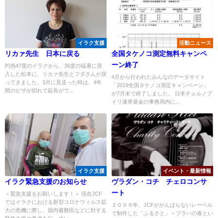
イラク支援
活動ニュース
リカァ先生 日本に戻る
全国タケノコ測定無料キャンペ
ーン終了
灼熱47度のイラクから、36度の猛暑に突
入した松本に、リカァ先生とフダさんが戻
4月から行われたみんなのデータサイト
ってきました。3月に見送った時は、4年
「2019全国タケノコ測定キャンペーン」
間のビザが切れて延長がで...
が7月末で終了しました。 日本チェルノブ
イリ連帯基金の事務局内に...
イラク支援
イベント・最新情報
イラク緊急支援のお知らせ
ヴラダン・コチ チェロコンサ
ート
＜緊急支援をお願いします！＞ 現在JCF
ではイラクにおける新型コロナウィルス拡
２００９年、JCFががんばらないレーベル
大の危機に際し、国内避難民などに対する
で制作した「ふるさと」～プラハの春とい