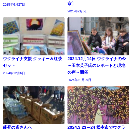
京〕
2025年6月27日
2025年2月5日
ウクライナ支援 クッキー＆紅茶
2024.12月14日 ウクライナの今
セット
～玉本英子氏のレポートと現地
の声～開催
2024年12月6日
2024年10月29日
能登の皆さんへ
2024.3.23～24 松本市でウクラ