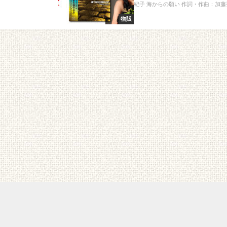
紀子 海からの願い 作詞・作曲：加藤登
物販