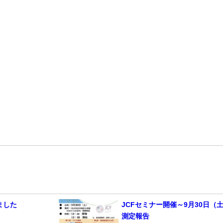
ました
JCFセミナー開催～9月30日（
測定報告