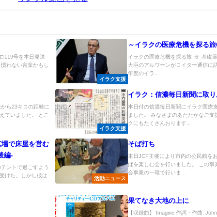
～イラクの医療危機を探る旅
ロ119号を本日発送
イラクの医療危機を探る旅 -6- 基礎
き慣れない言葉かもし
大臣のアルワーンがロイター通信に語
年度のイラ...
イラク支援
イラク：信濃毎日新聞に取り
発から23キロの距離に
本日付の信濃毎日新聞にイラク医療
えていました。 とこ
ました。 みなさまのあたたかなご支
クにもたくさんおります...
イラク支援
広場で床屋を営む
そば打ち
後編-
本日JCF主催により市内の公民館を
ばを楽しむ会を行いました。 この事
のテントで過ごすよう
会事業の一環で行いま...
受けた。しかし彼は
活動ニュース
果てなき大地の上に
【収録曲】 Imagine 作詞・作曲: Joh