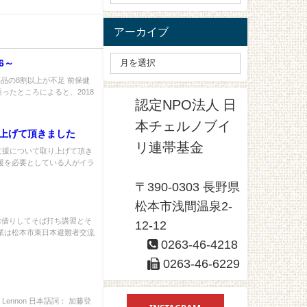
アーカイブ
6～
薬品の8割以上が不足 前保健
ったところによると、2018
認定NPO法人 日
本チェルノブイ
上げて頂きました
リ連帯基金
支援について取り上げて頂き
援を必要としている人がイラ
〒390-0303 長野県
松本市浅間温泉2-
お借りしてそば打ち講習とそ
12-12
業は松本市東日本避難者交流
0263-46-4218
0263-46-6229
n Lennon 日本語詞： 加藤登