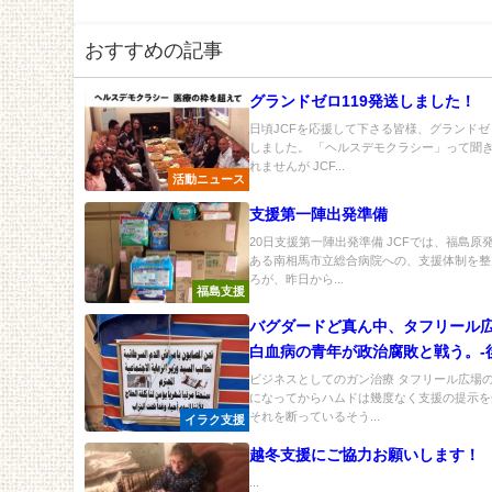
おすすめの記事
グランドゼロ119発送しました！
日頃JCFを応援して下さる皆様、グランドゼ
しました。 「ヘルスデモクラシー」って聞
れませんが JCF...
活動ニュース
支援第一陣出発準備
20日支援第一陣出発準備 JCFでは、福島原
ある南相馬市立総合病院への、支援体制を整
ろが、昨日から...
福島支援
バグダードど真ん中、タフリール
白血病の青年が政治腐敗と戦う。-
ビジネスとしてのガン治療 タフリール広場
になってからハムドは幾度なく支援の提示を
それを断っているそう...
イラク支援
越冬支援にご協力お願いします！
...