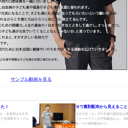
サンプル動画を見る
した！
ヨウ素剤配布から見えること
か、水道管は大丈夫
９月８日（土）JCF主催の講演会を
した甘酒寒天ヨーグル
ジャーナリストの守田敏也さん。 演
島～ヨウ素剤配布から...
活動ニュース