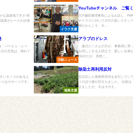
YouTubeチャンネル ご覧
かな温泉地ですが 明
JCF鎌田實理事長によるお話し、PA
間温泉がレースの出発
やイラクに付いてJCFの若いスタッ
禍だからこそ、今...
イラク支援
発
アラブのドレス
は「バービェ・レー
連日たくさんの方が、事務局に寄っ
今日の天気は、晴れて
を同じくする人同士で、新しい企画も
NGOだが、突然こ...
活動ニュース
除染土再利用反対
すいキノコがあるよ
先日訪した南相馬市内を走行してい
ゲンジはその一つです。
うのぼり旗が目立ちました。 以前は
きましたが、今はその土...
福島支援