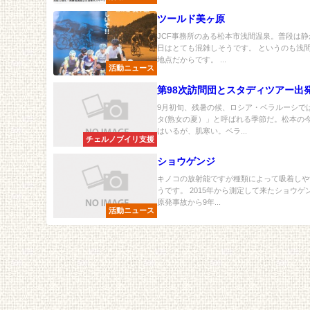
ツールド美ヶ原
JCF事務所のある松本市浅間温泉。普段は静
日はとても混雑しそうです。 というのも浅
地点だからです。 ...
活動ニュース
第98次訪問団とスタディツアー出
9月初旬、残暑の候、ロシア・ベラルーシで
タ(熟女の夏）」と呼ばれる季節だ。松本の
はいるが、肌寒い。ベラ...
チェルノブイリ支援
ショウゲンジ
キノコの放射能ですが種類によって吸着しや
うです。 2015年から測定して来たショウ
原発事故から9年...
活動ニュース