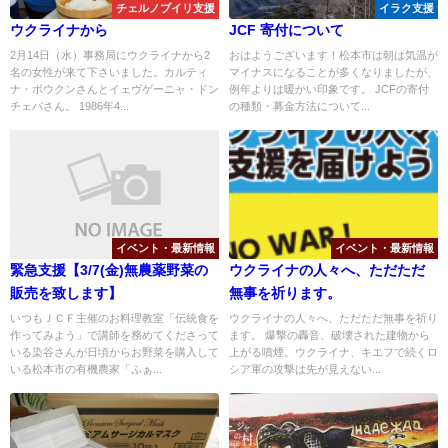
チェルノブイリ支援
イラク支援
ウクライナから
JCF 寄付について
2月14日（水）事務局にウクライナから2
おはようございます！松本市は朝は気温が
名の女性が来て下さいました。カルティ
マイナスになることが多くなりましたが、
ナ・ボウクンさんとイェヴゲーニャ・ドン
例年よりは暖かい印象です。 JCFの寄付
チェバさん。 1986年4...
の種類・募金方法について...
イベント・最新情報
イベント・最新情報
緊急支援【3/7(金)無農薬野菜の
ウクライナの人々へ、ただただ
販売を致します】
無事を祈ります。
いつもＪＣＦ主催のお料理教室「伝統食を
ウクライナの人々へ、ただただ無事を祈り
作ってみよう」で講師を務めてくださって
ます。 爆撃の轟音、破壊された建物から
いる染谷さんが日頃からお野菜を購入して
上がる噴煙。ウクライナ、キエフで続くロ
いる松本市の有機農家「ふぁ...
シア軍の攻撃は先が見えない...