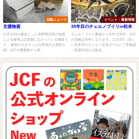
活動ニュース
イベント・最新情報
支援物資
35年目のチェルノブイリin松本
11月22日の夜起こった長野県北部の地震
チェルノブイリ事故から今年で35年、JCF
による被害は広範囲に広がっている模様で
の活動は30年になります。11月3日（祝）
す。 被害の大きかった白馬地方は震度６
に松本市のキッセイ文化ホールにて本橋成
弱。JCFの事務所から車...
一監督作品の上映会...