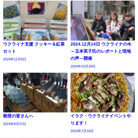
ウクライナ支援 クッキー＆紅茶
2024.12月14日 ウクライナの今
セット
～玉本英子氏のレポートと現地
の声～開催
2024年12月6日
2024年10月29日
能登の皆さんへ
イラク・ウクライナイベントや
ります！
2024年9月27日
2024年7月16日