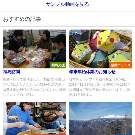
サンプル動画を見る
おすすめの記事
福島支援
活動ニュース
福島訪問
年末年始休業のお知らせ
福島へ行って参りました。 郡山の3a!郡山
日本チェルノブイリ連帯基金（JCF)は
さんではお母さんたちがJIM―NETのチョ
2019年12月27日（金）の午後から2020年
コ募金用の梱包に追われていました。継続
1月5日まで年末年始休業いたします。 来
していくため、活動...
年は1月6日よ...