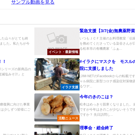
サンプル動画を見る
緊急支援【3/7(金)無農薬
した山々がとても綺
いつもＪＣＦ主催のお料理教室「伝
ました。私たちが今
を務めてくださっている染谷さんが
る松本市の有機農家「ふぁ...
イベント・最新情報
！！
#イラクにマスクを モスル
院に支援しました
ボシリーズの新商品の
の超減塩みそ汁』と
(JIM-NETのFacebookからの転
ャル病院に新型コロナ感染症対策物資
るワデ...
イラク支援
今年のきのこは？
医療復興に向けた事業
松本はめっきり肌寒くなりました。 
ては少しずつ皆様にご
ですが今年はきのこが少ないそうです
ですか？ 先日訪問し...
活動ニュース
理事会・総会終了