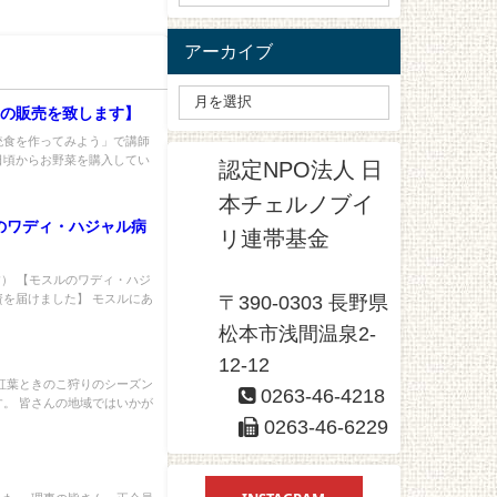
アーカイブ
野菜の販売を致します】
統食を作ってみよう」で講師
日頃からお野菜を購入してい
認定NPO法人 日
本チェルノブイ
のワディ・ハジャル病
リ連帯基金
載です） 【モスルのワディ・ハジ
を届けました】 モスルにあ
〒390-0303 長野県
松本市浅間温泉2-
12-12
紅葉ときのこ狩りのシーズン
0263-46-4218
。 皆さんの地域ではいかが
0263-46-6229