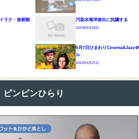
）イラク・放射能
汚染水海洋放出に抗議する
2023年8月29日
5月7日ひまわりCinema&Jaz
ル
2022年4月27日
ピンピンひらり