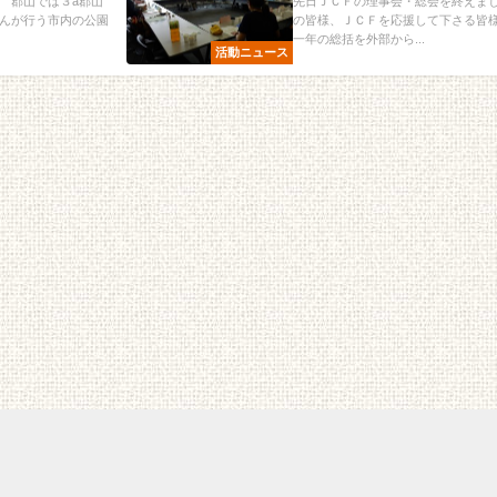
。 郡山では３a郡山
先日ＪＣＦの理事会・総会を終えまし
んが行う市内の公園
の皆様、ＪＣＦを応援して下さる皆
一年の総括を外部から...
活動ニュース