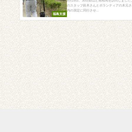
9月29日、30日郡山と南相馬を訪問しました
のスタッフ鈴木さんとボランティアの木元さ
内の測定に同行させ...
福島支援