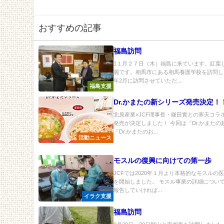
おすすめの記事
福島訪問
1１月２７日（木）福島に来ています。紅葉
麗です。相馬市にある相馬養護学校を訪問し
年2月に訪問させていただ...
福島支援
Dr.かまたの新シリーズ発売決定！
北原産業×JCF理事長・鎌田實との寒天コラ
発売が決定しました！ 今回は『Dr.かまた
『Dr.かまたのお...
活動ニュース
モスルの復興に向けての第一歩
JCFでは2020年１月より本格的なモスルの
を開始しました。 モスル事業の詳細につい
報告していければ...
イラク支援
福島訪問