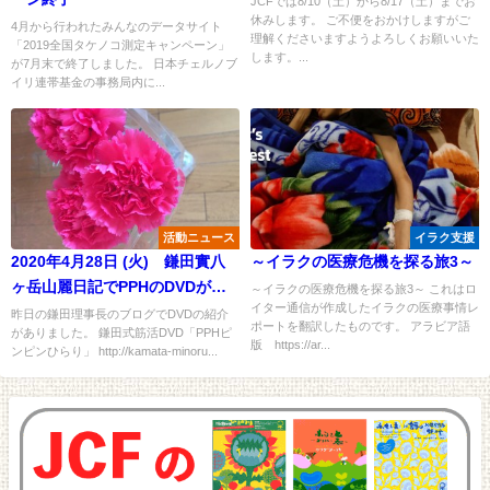
JCFでは8/10（土）から8/17（土）までお
休みします。 ご不便をおかけしますがご
4月から行われたみんなのデータサイト
理解くださいますようよろしくお願いいた
「2019全国タケノコ測定キャンペーン」
します。...
が7月末で終了しました。 日本チェルノブ
イリ連帯基金の事務局内に...
活動ニュース
イラク支援
2020年4月28日 (火) 鎌田實八
～イラクの医療危機を探る旅3～
ヶ岳山麗日記でPPHのDVDが紹
～イラクの医療危機を探る旅3～ これはロ
イター通信が作成したイラクの医療事情レ
介されました！
昨日の鎌田理事長のブログでDVDの紹介
ポートを翻訳したものです。 アラビア語
がありました。 鎌田式筋活DVD「PPHピ
版 https://ar...
ンピンひらり」 http://kamata-minoru...