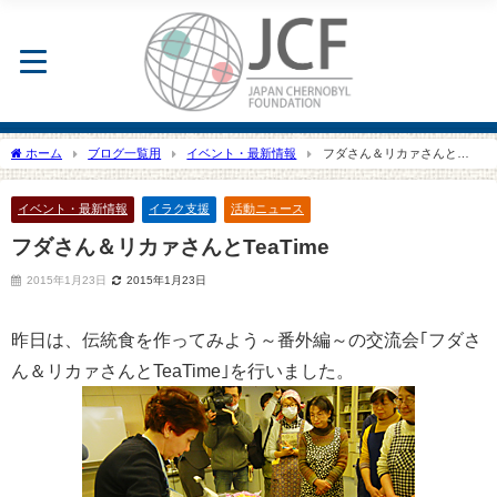
ホーム
ブログ一覧用
イベント・最新情報
フダさん＆リカァさんと
TeaTime
イベント・最新情報
イラク支援
活動ニュース
フダさん＆リカァさんとTeaTime
2015年1月23日
2015年1月23日
昨日は、伝統食を作ってみよう～番外編～の交流会｢フダさ
ん＆リカァさんとTeaTime｣を行いました。