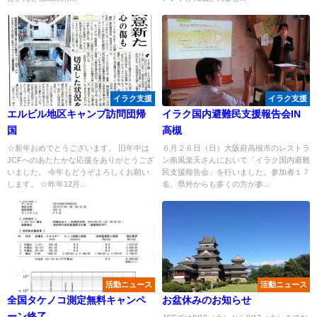
イラク支援
イラク支援
エルビル地区キャンプ訪問団帰
イラク国内避難民支援報告会IN
国
高槻
☆新年おめでとうございます。 旧年中は
６月２６日（日）大阪府高槻市のレストラ
JCFへのあたたかな応援をありがとうござ
ン南風楽天さんにおいて「イラク国内避難
いました。 今年もどうぞよろしくお願い
民支援報告会」を行いました。参加者１７
します。 ☆昨年12月...
名。県外からも多くの方が参...
活動ニュース
活動ニュース
全国タケノコ測定無料キャンペ
お盆休みのお知らせ
ーン終了