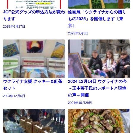
JCF公式グッズの申込方法が変わ
絵画展「ウクライナからの贈り
ります
もの2025」を開催します〔東
京〕
2025年6月27日
2025年2月5日
ウクライナ支援 クッキー＆紅茶
2024.12月14日 ウクライナの今
セット
～玉本英子氏のレポートと現地
の声～開催
2024年12月6日
2024年10月29日