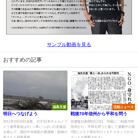
サンプル動画を見る
おすすめの記事
福島支援
活動ニュース
明日へつなげよう
戦後70年信州から平和を問う
2011年3月20日深夜、JCF/日本チェルノブ
信濃毎日新聞8月13日、30面に「戦後70年
イリ連帯基金は4トン車いっぱいの支援品
信州から」平和を問うと題して連載中の第
を積んで、諏訪中央病院の看護師・医師の
7部にイラク滞在中のＪＣＦスタッフのコ
皆さんと福島県南...
メントが掲載されまし...