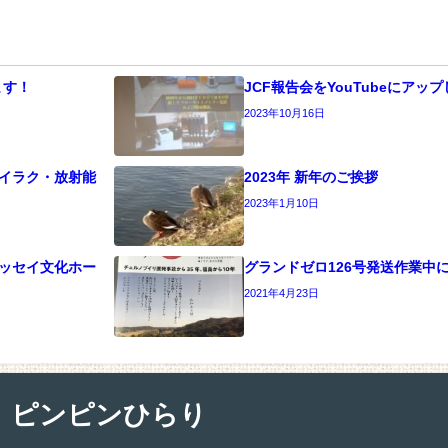
ます！
JCF報告会をYouTubeにアッ
2023年10月16日
）イラク・放射能
2023年 新年のご挨拶
2023年1月10日
＠キッセイ文化ホー
グランドゼロ126号発送作業中
2021年4月23日
ピンピンひらり