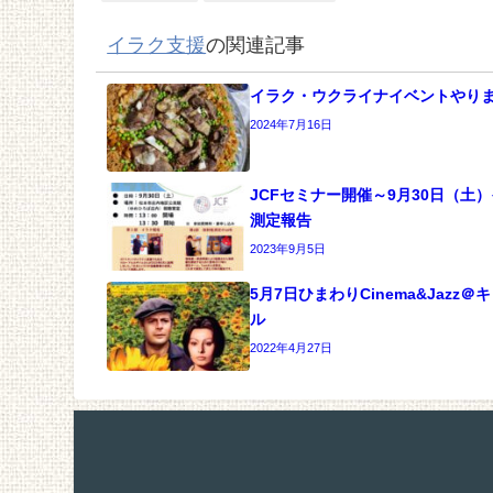
イラク支援
の関連記事
イラク・ウクライナイベントやり
2024年7月16日
JCFセミナー開催～9月30日（土
測定報告
2023年9月5日
5月7日ひまわりCinema&Jazz
ル
2022年4月27日