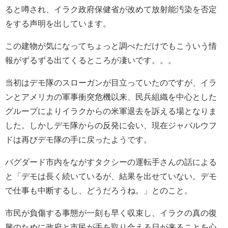
ると噂され、イラク政府保健省が改めて放射能汚染を否定
をする声明を出しています。
この建物が気になってちょっと調べただけでもこういう情
報がずるずる出てくるところが凄いです。。。
当初はデモ隊のスローガンが目立っていたのですが、イラ
ンとアメリカの軍事衝突危機以来、民兵組織を中心とした
グループによりイラクからの米軍退去を訴える場となりま
した。しかしデモ隊からの反発に会い、現在ジャバルウフ
ドは再びデモ隊の手に戻ったようです。
バグダード市内をながすタクシーの運転手さんの話による
と「デモは長く続いているが、結果を出せていない。デモ
で仕事も中断するし、どうだろうね。」とのこと。
市民が負傷する事態が一刻も早く収束し、イラクの真の復
興のために政府と市民が手を取り合える日が来ることを心