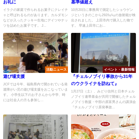
お礼に
基準値超え
イラクの家庭で作られるお菓子にクレイチ
10月20日に事務局で測定したショウゲン
ャと呼ばれるものがあります。カルダモン
ジというきのこから292㏃/㎏の放射能が検
などが入ったクッキー生地にデイツやナッ
出されました。 上田市内で購入した物で
ツを詰めたお菓子です。 J...
す。 早速上田市にお...
活動ニュース
イベント・最新情報
遊び場支援
『チェルノブイリ事故から31年
のウクライナを訪ねて』
JCFでは今年、福島県内で開かれている発
達障がい児の遊び場支援をおこなっていま
1月27日（土）、みどり信州と日本チェル
す。 小学生以下のお子さんから中学、時
ノブイリ連帯基金が共同で開催したチェル
には社会人の方も参加し...
ノブイリ救援・中部の原富男さんの講演会
『チェルノブイリ原発事故...