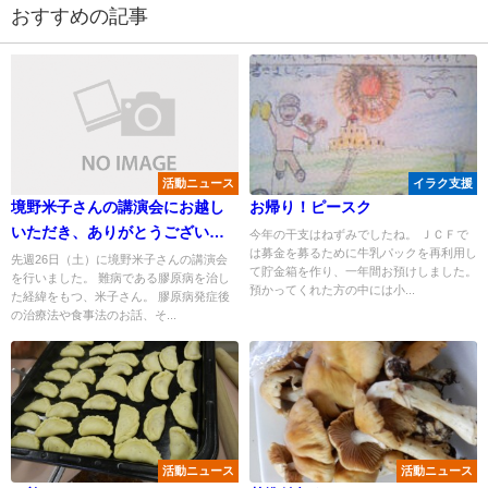
おすすめの記事
活動ニュース
イラク支援
境野米子さんの講演会にお越し
お帰り！ピースク
いただき、ありがとうございま
今年の干支はねずみでしたね。 ＪＣＦで
は募金を募るために牛乳パックを再利用し
した
先週26日（土）に境野米子さんの講演会
て貯金箱を作り、一年間お預けしました。
を行いました。 難病である膠原病を治し
預かってくれた方の中には小...
た経緯をもつ、米子さん。 膠原病発症後
の治療法や食事法のお話、そ...
活動ニュース
活動ニュース