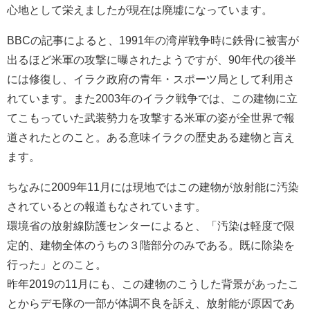
心地として栄えましたが現在は廃墟になっています。
BBCの記事によると、1991年の湾岸戦争時に鉄骨に被害が
出るほど米軍の攻撃に曝されたようですが、90年代の後半
には修復し、イラク政府の青年・スポーツ局として利用さ
れています。また2003年のイラク戦争では、この建物に立
てこもっていた武装勢力を攻撃する米軍の姿が全世界で報
道されたとのこと。ある意味イラクの歴史ある建物と言え
ます。
ちなみに2009年11月には現地ではこの建物が放射能に汚染
されているとの報道もなされています。
環境省の放射線防護センターによると、「汚染は軽度で限
定的、建物全体のうちの３階部分のみである。既に除染を
行った」とのこと。
昨年2019の11月にも、この建物のこうした背景があったこ
とからデモ隊の一部が体調不良を訴え、放射能が原因であ