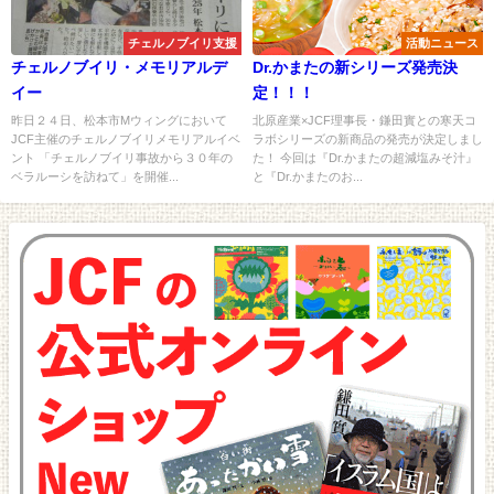
チェルノブイリ支援
活動ニュース
チェルノブイリ・メモリアルデ
Dr.かまたの新シリーズ発売決
イー
定！！！
昨日２４日、松本市Mウィングにおいて
北原産業×JCF理事長・鎌田實との寒天コ
JCF主催のチェルノブイリメモリアルイベ
ラボシリーズの新商品の発売が決定しまし
ント 「チェルノブイリ事故から３０年の
た！ 今回は『Dr.かまたの超減塩みそ汁』
ベラルーシを訪ねて」を開催...
と『Dr.かまたのお...