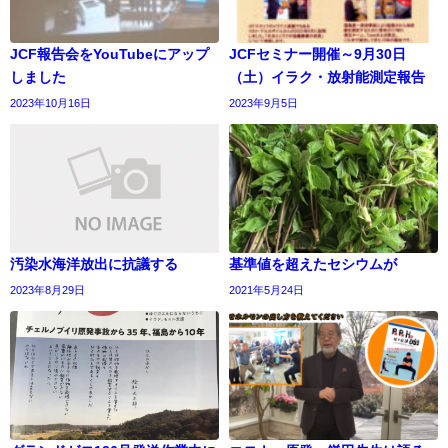
JCF報告会をYouTubeにアップ
JCFセミナー開催～9月30日
しました
（土）イラク・放射能測定報告
2023年10月16日
2023年9月5日
汚染水海洋放出に抗議する
基準値を超えたセシウムが
2023年8月29日
2021年5月24日