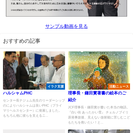
サンプル動画を見る
おすすめの記事
イラク支援
活動ニュース
ハルシャムPHC
理事長・鎌田實著書の絵本のご
紹介
センター長ナジュム先生のリーダーシップ
のによりハルシャムは良いPHC（プライ
JCF理事長・鎌田實が書いた本当の物語。
マリヘルスセンター）に発展しました。
『白い街 あったかい雪』 チェルノブイリ
もちろん他に彼らを支えるニ...
原発事故後、見えない放射能に苦しむこど
もたちを救いたい！と...