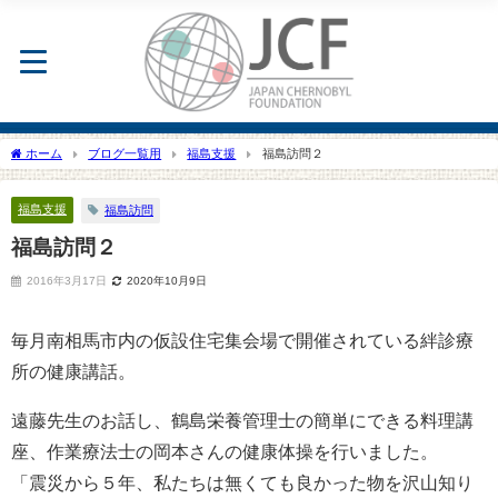
ホーム
ブログ一覧用
福島支援
福島訪問２
福島支援
福島訪問
福島訪問２
2016年3月17日
2020年10月9日
毎月南相馬市内の仮設住宅集会場で開催されている絆診療
所の健康講話。
遠藤先生のお話し、鶴島栄養管理士の簡単にできる料理講
座、作業療法士の岡本さんの健康体操を行いました。
「震災から５年、私たちは無くても良かった物を沢山知り