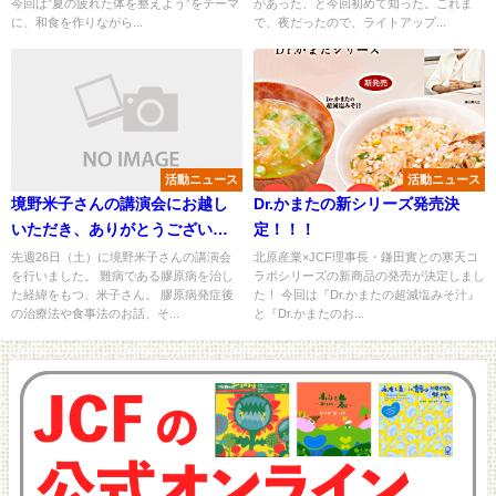
今回は”夏の疲れた体を整えよう”をテーマ
があった、と今回初めて知った。これま
に、和食を作りながら...
で、夜だったので、ライトアップ...
活動ニュース
活動ニュース
境野米子さんの講演会にお越し
Dr.かまたの新シリーズ発売決
いただき、ありがとうございま
定！！！
した
先週26日（土）に境野米子さんの講演会
北原産業×JCF理事長・鎌田實との寒天コ
を行いました。 難病である膠原病を治し
ラボシリーズの新商品の発売が決定しまし
た経緯をもつ、米子さん。 膠原病発症後
た！ 今回は『Dr.かまたの超減塩みそ汁』
の治療法や食事法のお話、そ...
と『Dr.かまたのお...