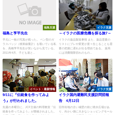
福島支援
イラク支援
福島と亨平先生
～イラクの医療危機を探る旅7～
手元に一枚の写真が残った。 ペン型のガ
イラクの薬品製造事情 また、薬品需要の
ラスバッジ（積算線量計）を覗いている私
リストにブレや変更が度々生じることも需
を、高橋亨平先生が笑いながら見ている。
要の把握に遅れが出る理由である。 薬局
2011年4月、子ども達と...
には消費期限切れのもの...
イベント・最新情報
イラク支援
9/11に『伝統食を作ってみよ
イラク国内避難民支援訪問団報
う』が行われました。
告 4月12日
先週の木曜日に、JCF主催の料理教室『伝
旧市街地の古い城壁の前に噴水広場があ
統食を作ってみよう』が開催されました。
り、向かい側に大きなショッピングモール