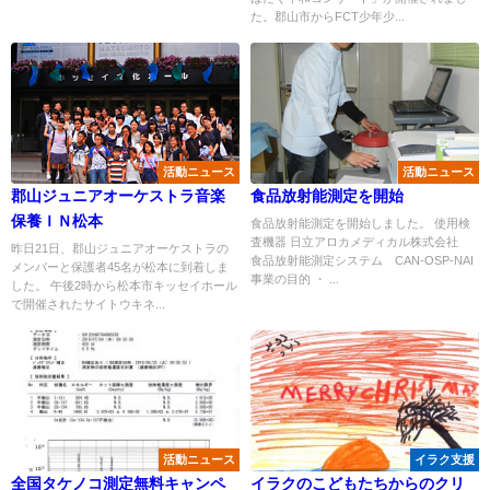
た。郡山市からFCT少年少...
活動ニュース
活動ニュース
郡山ジュニアオーケストラ音楽
食品放射能測定を開始
保養ＩＮ松本
食品放射能測定を開始しました。 使用検
査機器 日立アロカメディカル株式会社
昨日21日、郡山ジュニアオーケストラの
食品放射能測定システム CAN-OSP-NAI
メンバーと保護者45名が松本に到着しま
事業の目的 ・ ...
した。 午後2時から松本市キッセイホール
で開催されたサイトウキネ...
活動ニュース
イラク支援
全国タケノコ測定無料キャンペ
イラクのこどもたちからのクリ