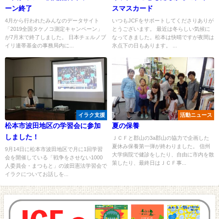
ーン終了
スマスカード
4月から行われたみんなのデータサイト
いつもJCFをサポートしてくださりありが
「2019全国タケノコ測定キャンペーン」
とうございます。 最近は冬らしい気候に
が7月末で終了しました。 日本チェルノブ
なってきました。松本は快晴ですが夜間は
イリ連帯基金の事務局内に...
氷点下の日もあります。 ...
イラク支援
活動ニュース
松本市波田地区の学習会に参加
夏の保養
しました！
ＪＣＦと郡山の3a郡山の協力で企画した
夏休み保養第一弾が終わりました。 信州
9月14日に松本市波田地区で月に1回学習
大学病院で健診をしたり、自由に市内を散
会を開催している「戦争をさせない1000
策したり、最終日はＪＣＦ事...
人委員会・まつもと」の波田憲法学習会で
イラクについてお話しを...