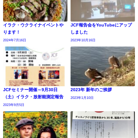
イラク・ウクライナイベントや
JCF報告会をYouTubeにアップ
ります！
しました
2024年7月16日
2023年10月16日
JCFセミナー開催～9月30日
2023年 新年のご挨拶
（土）イラク・放射能測定報告
2023年1月10日
2023年9月5日