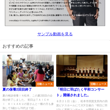
サンプル動画を見る
おすすめの記事
活動ニュース
活動ニュース
夏の保養2回目終了
「明日に羽ばたく平和コンサー
ト」開催されました。
夏の検診保養ＩＮ松本、この夏2回目の企
画が終了しました。 初日はＴＡＩＣＨ
８月２１日（金）、松本市四賀支所内の四
Ｉ ＫＩｋＡＫＵの皆さんと一般の方も参
賀ピナスホールにてJCF主催の「明日に羽
加して3歳から70代まで総...
ばたく平和コンサート」が開催されまし